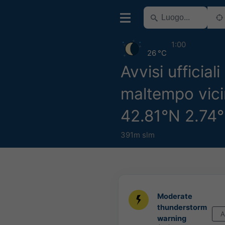
1:00
26 °C
Avvisi ufficiali
maltempo vici
42.81°N 2.74
391m slm
Moderate
thunderstorm
A
warning