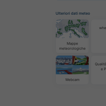
Ulteriori dati meteo
whe
Mappe
meteorologiche
Qualità
e P
Webcam