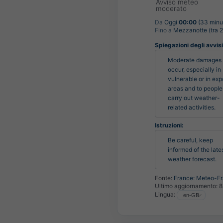
Avviso meteo
moderato
Da
Oggi
00:00
(33 minut
Fino a
Mezzanotte (tra 2
Spiegazioni degli avvisi 
Moderate damages 
occur, especially in 
vulnerable or in exp
areas and to people
carry out weather-
related activities.
Istruzioni:
Be careful, keep 
informed of the lates
weather forecast.
Fonte:
France: Meteo-F
Ultimo aggiornamento:
8
Lingua: