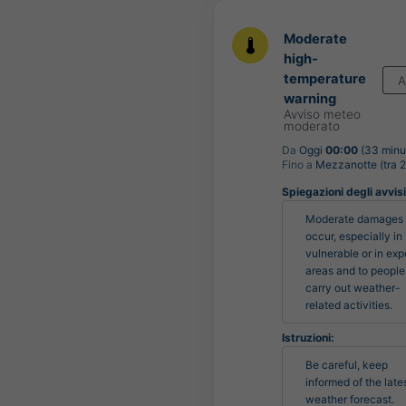
Moderate
high-
temperature
A
warning
Avviso meteo
moderato
Da
Oggi
00:00
(33 minut
Fino a
Mezzanotte (tra 2
Spiegazioni degli avvisi 
Moderate damages 
occur, especially in 
vulnerable or in exp
areas and to people
carry out weather-
related activities.
Istruzioni:
Be careful, keep 
informed of the lates
weather forecast.