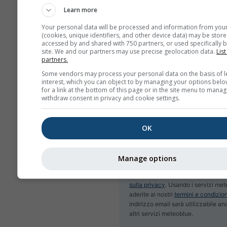
Learn more
Your personal data will be processed and information from you
(cookies, unique identifiers, and other device data) may be store
Sottoscrivete la newslett
accessed by and shared with 750 partners, or used specifically b
site. We and our partners may use precise geolocation data.
List
partners.
Some vendors may process your personal data on the basis of l
interest, which you can object to by managing your options belo
for a link at the bottom of this page or in the site menu to manag
withdraw consent in privacy and cookie settings.
OK
Manage options
Non condividiamo il vostro indiriz
con terzi, come indicato nella nos
sulla privacy
. Usando i servizi met
aderite ai nostri
termini e condizion
indirizzo email sarà utilizzabile a
altri servizi meteoblue.