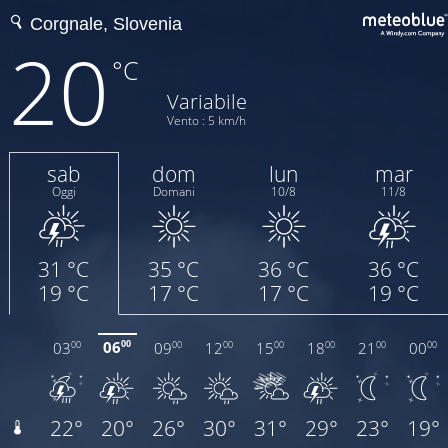
20
°C
Variabile
Vento : 5 km/h
sab
dom
lun
mar
Oggi
Domani
10/8
11/8
31 °C
35 °C
36 °C
36 °C
19 °C
17 °C
17 °C
19 °C
06
03
09
12
15
18
21
00
00
00
00
00
00
00
00
00
22°
20°
26°
30°
31°
29°
23°
19°