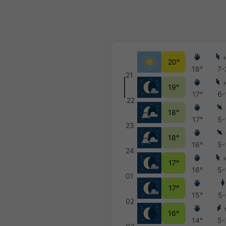
20°
18°
7-
21
19°
17°
6-
22
18°
17°
5-
23
18°
16°
5-
24
17°
16°
5-
01
17°
15°
5-
02
16°
14°
5-