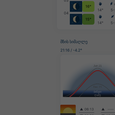
03
16°
14°
5-
04
15°
14°
5-
მზის სიმაღლე
21:16
/
-4.2°
▲
06:13
▲
----