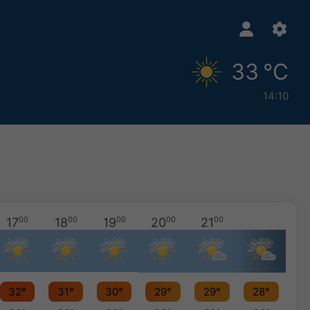
33 °C
14:10
17
00
18
00
19
00
20
00
21
00
32°
31°
30°
29°
29°
28°