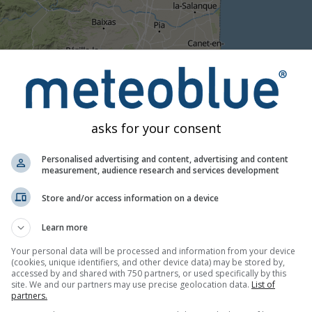
13:50
14:05
14:20
14:35
14:50
15:05
15:20
15:
ზომიერი
ძლიერი
ძალიან ძლიერი
სეტყვა
asks for your consent
 განთავსებულია Port-La Nouvelle-ზე. ეს ანიმაცია აჩვენე
ნჯისფერი ჯვრები ელვას აღნიშნავს. მონაცემები უზრუნველყ
Personalised advertising and content, advertising and content
measurement, audience research and services development
). თხელი წვიმა ან სუსტი თოვლი შესაძლოა რადარზე უხილა
 წითლამდე.
Store and/or access information on a device
Learn more
Your personal data will be processed and information from your device
ური რუკა, საფრანგეთი
(cookies, unique identifiers, and other device data) may be stored by,
accessed by and shared with 750 partners, or used specifically by this
site. We and our partners may use precise geolocation data.
List of
partners.