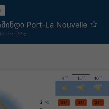
ინდი Port-La Nouvelle
ჩ 3.05°ა,
5მ ზ.დ.
14
00
15
00
16
00
°C
33°
33°
33°