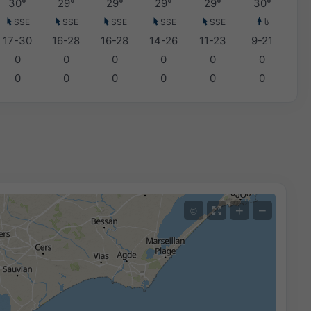
30°
29°
29°
29°
29°
30°
SSE
SSE
SSE
SSE
SSE
ს
17-30
16-28
16-28
14-26
11-23
9-21
0
0
0
0
0
0
0
0
0
0
0
0
+
−
©