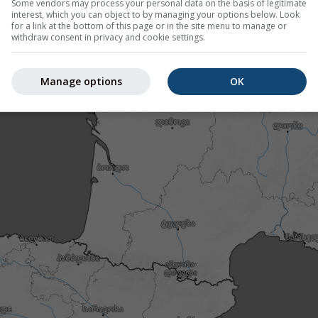
Some vendors may process your personal data on the basis of legitimate
interest, which you can object to by managing your options below. Look
for a link at the bottom of this page or in the site menu to manage or
withdraw consent in privacy and cookie settings.
Manage options
OK