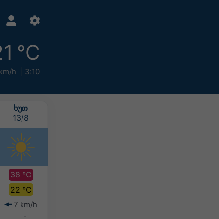
21 °C
km/h
3:10
ᲮᲣᲗ
ᲞᲐᲠ
ᲨᲐᲑ
ᲙᲕᲘ
13/8
14/8
15/8
16/8
38 °C
35 °C
33 °C
30 °C
22 °C
23 °C
22 °C
21 °C
7 km/h
7 km/h
8 km/h
11 km/h
-
-
-
-