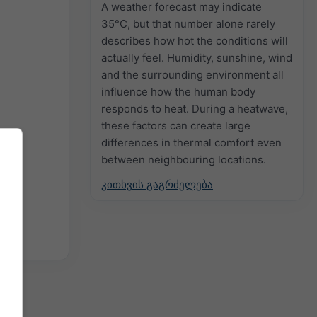
A weather forecast may indicate
35°C, but that number alone rarely
describes how hot the conditions will
actually feel. Humidity, sunshine, wind
and the surrounding environment all
influence how the human body
responds to heat. During a heatwave,
these factors can create large
differences in thermal comfort even
between neighbouring locations.
კითხვის გაგრძელება
იკში