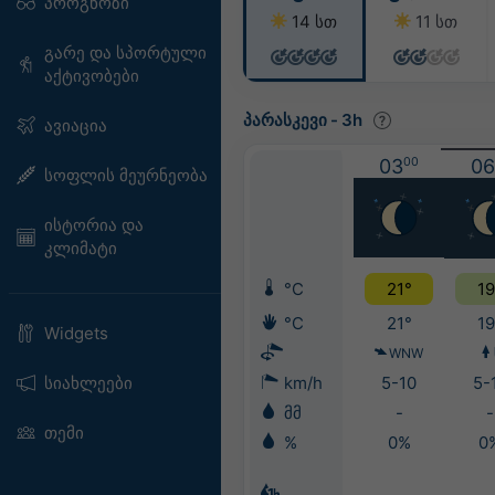
პროგნოზი
14 სთ
11 სთ
გარე და სპორტული
აქტივობები
პარასკევი
-
3h
ავიაცია
03
00
06
სოფლის მეურნეობა
ისტორია და
კლიმატი
°C
21°
19
°C
21°
19
Widgets
WNW
სიახლეები
km/h
5-10
5-
მმ
-
-
თემი
%
0%
0