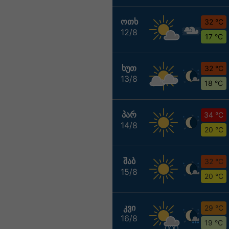
ᲝᲗᲮ
32 °C
12/8
17 °C
ᲮᲣᲗ
32 °C
13/8
18 °C
ᲞᲐᲠ
34 °C
14/8
20 °C
ᲨᲐᲑ
32 °C
15/8
20 °C
ᲙᲕᲘ
29 °C
16/8
19 °C