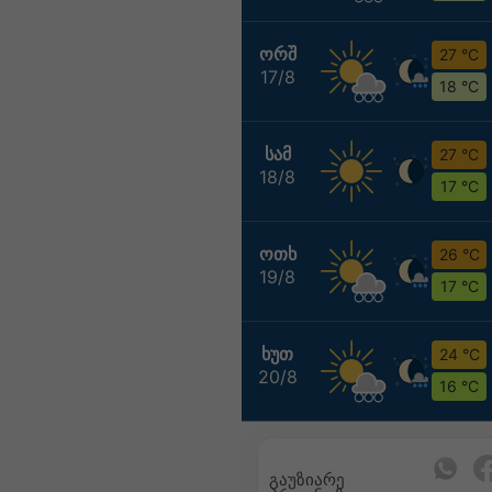
ᲝᲠᲨ
27 °C
17/8
18 °C
ᲡᲐᲛ
27 °C
18/8
17 °C
ᲝᲗᲮ
26 °C
19/8
17 °C
ᲮᲣᲗ
24 °C
20/8
16 °C
გაუზიარე