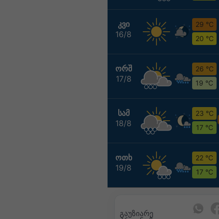
ᲙᲕᲘ
29 °C
16/8
20 °C
ᲝᲠᲨ
26 °C
17/8
19 °C
ᲡᲐᲛ
23 °C
18/8
17 °C
ᲝᲗᲮ
22 °C
19/8
17 °C
გაუზიარე