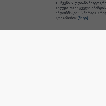
ჩვენი 5-დღიანი მეტეოგრ
ვადუცი-თვის ყველა ამინდის
ინფორმაციას 3 მარტივ გრა
გთავაზობთ:
[მეტი]
ცოცხალი სატელიტური რუკა
ლიხტენშტაინი