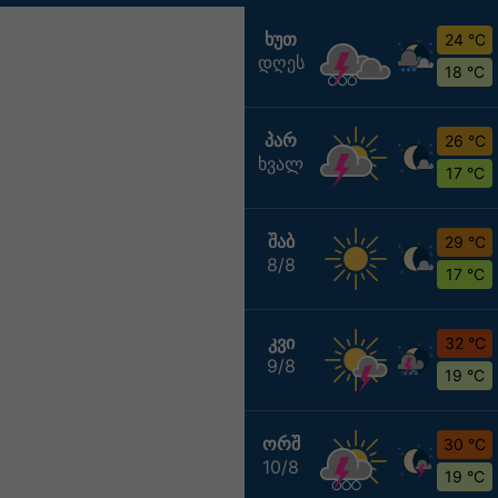
ᲮᲣᲗ
24 °C
დღეს
18 °C
ᲞᲐᲠ
26 °C
ხვალ
17 °C
ᲨᲐᲑ
29 °C
8/8
17 °C
ᲙᲕᲘ
32 °C
9/8
19 °C
ᲝᲠᲨ
30 °C
10/8
19 °C