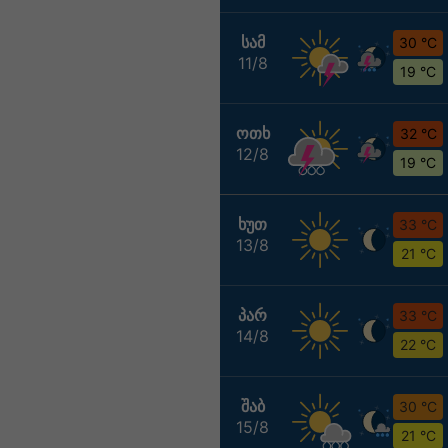
ᲡᲐᲛ
30 °C
11/8
19 °C
ᲝᲗᲮ
32 °C
12/8
19 °C
ᲮᲣᲗ
33 °C
13/8
21 °C
ᲞᲐᲠ
33 °C
14/8
22 °C
ᲨᲐᲑ
30 °C
15/8
21 °C