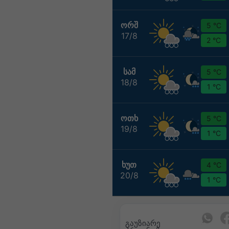
ᲝᲠᲨ
5 °C
17/8
2 °C
ᲡᲐᲛ
5 °C
18/8
1 °C
ᲝᲗᲮ
5 °C
19/8
1 °C
ᲮᲣᲗ
4 °C
20/8
1 °C
გაუზიარე