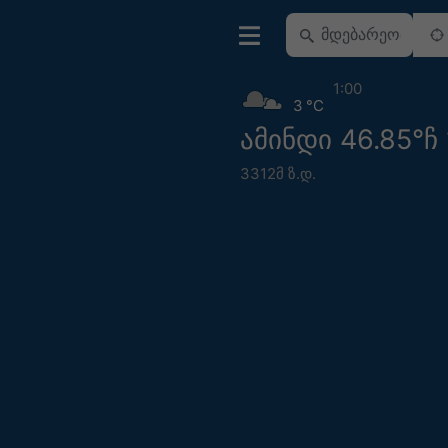
1:00
3 °C
ამინდი 46.85°ჩ 
3312მ ზ.დ.