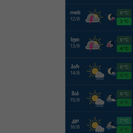
ᲝᲗᲮ
9 °C
12/8
3 °C
ᲮᲣᲗ
9 °C
13/8
4 °C
ᲞᲐᲠ
9 °C
14/8
4 °C
ᲨᲐᲑ
9 °C
15/8
4 °C
ᲙᲕᲘ
7 °C
16/8
4 °C