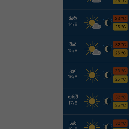
25 °C
ᲞᲐᲠ
33 °C
14/8
25 °C
ᲨᲐᲑ
32 °C
15/8
26 °C
ᲙᲕᲘ
33 °C
16/8
25 °C
ᲝᲠᲨ
32 °C
17/8
25 °C
ᲡᲐᲛ
32 °C
18/8