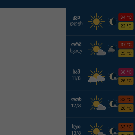
ᲙᲕᲘ
34 °C
დღეს
22 °C
ᲝᲠᲨ
37 °C
ხვალ
25 °C
ᲡᲐᲛ
38 °C
11/8
26 °C
ᲝᲗᲮ
33 °C
12/8
26 °C
ᲮᲣᲗ
33 °C
13/8