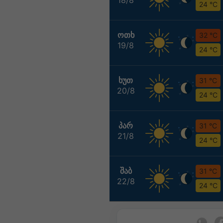
24 °C
ᲝᲗᲮ
32 °C
19/8
24 °C
ᲮᲣᲗ
31 °C
20/8
24 °C
ᲞᲐᲠ
31 °C
21/8
24 °C
ᲨᲐᲑ
31 °C
22/8
24 °C