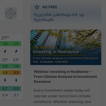
AD FREE
რეკლამის გამორთვა 9 €-ად
წელიწადში
21
00
1.6
1.5
23°
23°
1.4
1.4
Webinar: Investing in Resilience –
6.8
6.9
From Climate Analysis to Investment
Decisions
0.7
0.5
Every investment made today will
3.4
3.1
operate under tomorrow's climate
conditions. Whether planning new