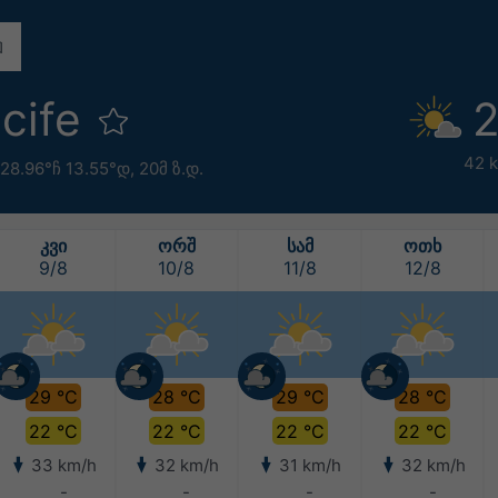
ecife
2
42 
28.96°ჩ 13.55°დ,
20მ ზ.დ.
ᲙᲕᲘ
ᲝᲠᲨ
ᲡᲐᲛ
ᲝᲗᲮ
9/8
10/8
11/8
12/8
29 °C
28 °C
29 °C
28 °C
22 °C
22 °C
22 °C
22 °C
33 km/h
32 km/h
31 km/h
32 km/h
-
-
-
-