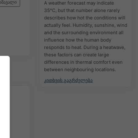
ომავალი
A weather forecast may indicate
35°C, but that number alone rarely
describes how hot the conditions will
actually feel. Humidity, sunshine, wind
and the surrounding environment all
influence how the human body
responds to heat. During a heatwave,
these factors can create large
differences in thermal comfort even
between neighbouring locations.
კითხვის გაგრძელება