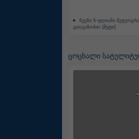
ჩვენი 5-დღიანი მეტეოგრა
გთავაზობთ:
[მეტი]
ცოცხალი სატელიტურ