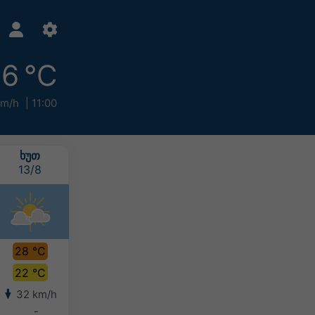
6 °C
km/h
11:00
ᲮᲣᲗ
ᲞᲐᲠ
ᲨᲐᲑ
ᲙᲕᲘ
13/8
14/8
15/8
16/8
28 °C
29 °C
29 °C
29 °C
22 °C
23 °C
23 °C
22 °C
32 km/h
33 km/h
33 km/h
30 km/h
-
-
-
-