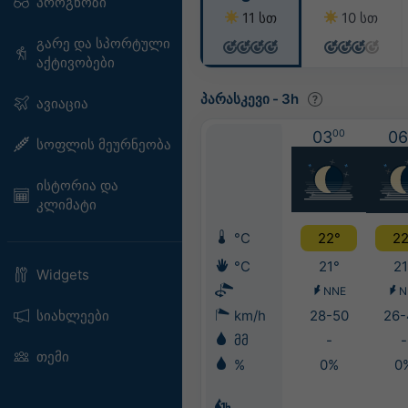
პროგნოზი
11 სთ
10 სთ
გარე და სპორტული
აქტივობები
პარასკევი
-
3h
ავიაცია
03
00
06
სოფლის მეურნეობა
ისტორია და
კლიმატი
°C
22°
22
°C
21°
21
Widgets
NNE
N
სიახლეები
km/h
28-50
26-
მმ
-
-
თემი
%
0%
0