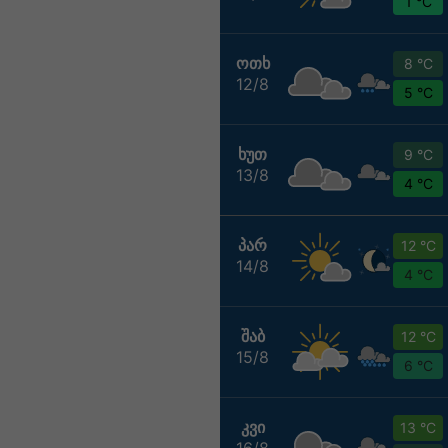
1 °C
ᲝᲗᲮ
8 °C
12/8
5 °C
ᲮᲣᲗ
9 °C
13/8
4 °C
ᲞᲐᲠ
12 °C
14/8
4 °C
ᲨᲐᲑ
12 °C
15/8
6 °C
ᲙᲕᲘ
13 °C
16/8