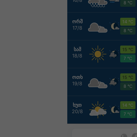
8 °C
ᲝᲠᲨ
14 °C
17/8
8 °C
ᲡᲐᲛ
15 °C
18/8
7 °C
ᲝᲗᲮ
15 °C
19/8
8 °C
ᲮᲣᲗ
14 °C
20/8
7 °C