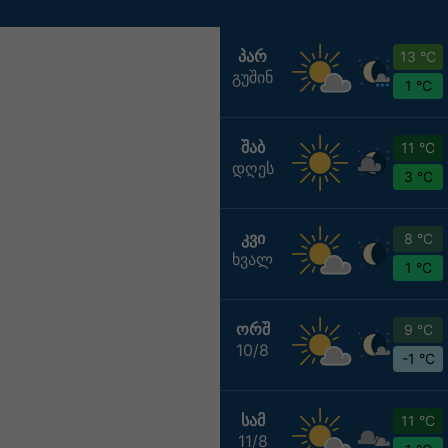
ᲞᲐᲠ
13 °C
გუშინ
1 °C
ᲨᲐᲑ
11 °C
დღეს
3 °C
ᲙᲕᲘ
8 °C
ხვალ
1 °C
ᲝᲠᲨ
9 °C
10/8
-1 °C
ᲡᲐᲛ
11 °C
11/8