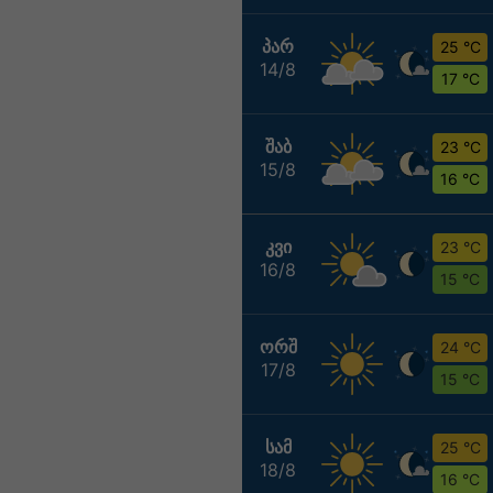
ᲞᲐᲠ
25 °C
14/8
17 °C
ᲨᲐᲑ
23 °C
15/8
16 °C
ᲙᲕᲘ
23 °C
16/8
15 °C
ᲝᲠᲨ
24 °C
17/8
15 °C
ᲡᲐᲛ
25 °C
18/8
16 °C