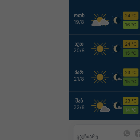
ᲝᲗᲮ
24 °C
19/8
16 °C
ᲮᲣᲗ
24 °C
20/8
15 °C
ᲞᲐᲠ
23 °C
21/8
15 °C
ᲨᲐᲑ
23 °C
22/8
14 °C
გაუზიარე