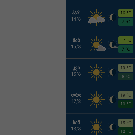
ᲞᲐᲠ
16 °C
14/8
7 °C
ᲨᲐᲑ
17 °C
15/8
7 °C
ᲙᲕᲘ
19 °C
16/8
8 °C
ᲝᲠᲨ
19 °C
17/8
10 °C
ᲡᲐᲛ
18 °C
18/8
10 °C