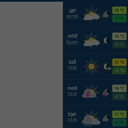
ᲙᲕᲘ
16 °C
დღეს
5 °C
ᲝᲠᲨ
18 °C
ხვალ
9 °C
ᲡᲐᲛ
21 °C
11/8
12 °C
ᲝᲗᲮ
19 °C
12/8
8 °C
ᲮᲣᲗ
17 °C
13/8
6 °C