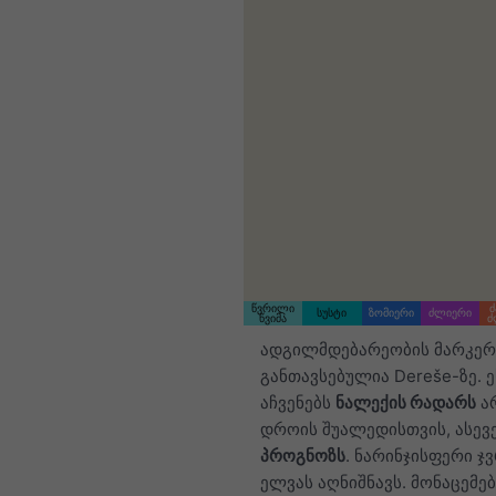
წვრილი
ძ
სუსტი
ზომიერი
ძლიერი
წვიმა
ძ
ადგილმდებარეობის მარკერ
განთავსებულია Dereše-ზე. ე
აჩვენებს
ნალექის რადარს
ა
დროის შუალედისთვის, ასევ
პროგნოზს
. ნარინჯისფერი ჯ
ელვას აღნიშნავს. მონაცემებ