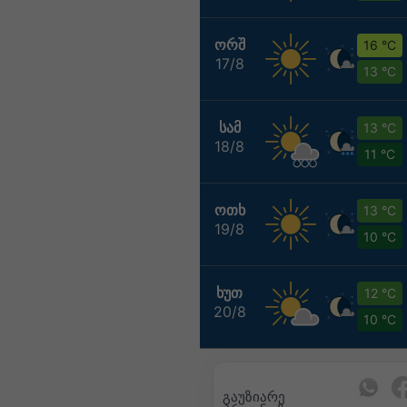
ᲝᲠᲨ
16 °C
17/8
13 °C
ᲡᲐᲛ
13 °C
18/8
11 °C
ᲝᲗᲮ
13 °C
19/8
10 °C
ᲮᲣᲗ
12 °C
20/8
10 °C
გაუზიარე