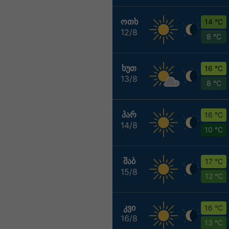
ᲝᲗᲮ
14 °C
12/8
8 °C
ᲮᲣᲗ
16 °C
13/8
8 °C
ᲞᲐᲠ
16 °C
14/8
10 °C
ᲨᲐᲑ
17 °C
15/8
12 °C
ᲙᲕᲘ
16 °C
16/8
13 °C