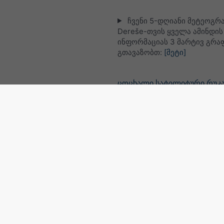
ჩვენი 5-დღიანი მეტეოგრ
Dereše-თვის ყველა ამინდის
ინფორმაციას 3 მარტივ გრა
გთავაზობთ:
[მეტი]
ცოცხალი სატელიტური რუკა
სლოვაკეთი