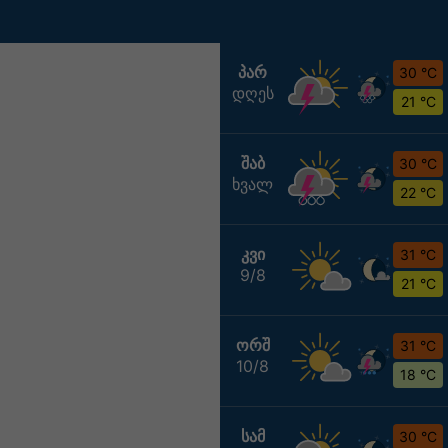
ᲞᲐᲠ
30 °C
დღეს
21 °C
ᲨᲐᲑ
30 °C
ხვალ
22 °C
ᲙᲕᲘ
31 °C
9/8
21 °C
ᲝᲠᲨ
31 °C
10/8
18 °C
ᲡᲐᲛ
30 °C