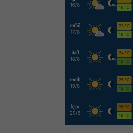
16/8
16 °C
ᲝᲠᲨ
23 °C
17/8
16 °C
ᲡᲐᲛ
24 °C
18/8
15 °C
ᲝᲗᲮ
25 °C
19/8
15 °C
ᲮᲣᲗ
26 °C
20/8
16 °C