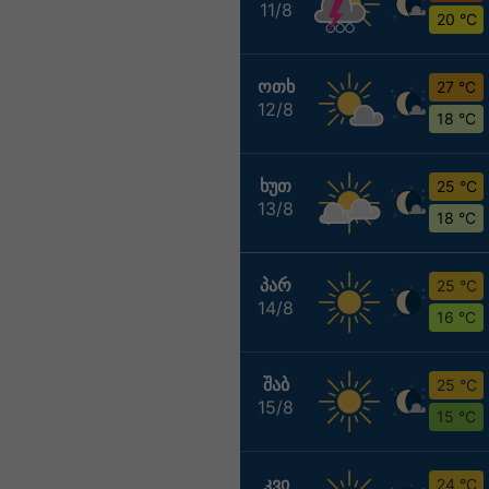
11/8
20 °C
ᲝᲗᲮ
27 °C
12/8
18 °C
ᲮᲣᲗ
25 °C
13/8
18 °C
ᲞᲐᲠ
25 °C
14/8
16 °C
ᲨᲐᲑ
25 °C
15/8
15 °C
ᲙᲕᲘ
24 °C