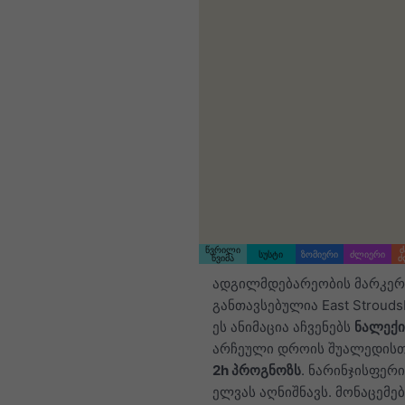
წვრილი
ძ
სუსტი
ზომიერი
ძლიერი
წვიმა
ძ
ადგილმდებარეობის მარკერ
განთავსებულია East Strouds
ეს ანიმაცია აჩვენებს
ნალექი
არჩეული დროის შუალედისთვ
2h პროგნოზს
. ნარინჯისფერი
ელვას აღნიშნავს. მონაცემებ