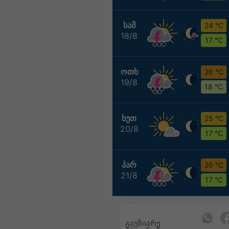
ᲡᲐᲛ
24 °C
18/8
17 °C
ᲝᲗᲮ
26 °C
19/8
18 °C
ᲮᲣᲗ
25 °C
20/8
17 °C
ᲞᲐᲠ
26 °C
21/8
17 °C
გაუზიარე