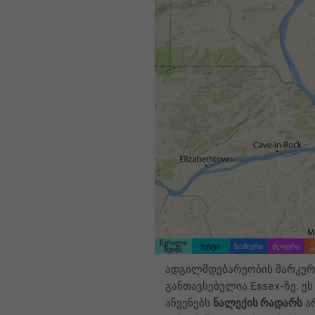
წვრილი
ძ
სუსტი
ზომიერი
ძლიერი
წვიმა
ძ
ადგილმდებარეობის მარკერ
განთავსებულია Essex-ზე. ეს
აჩვენებს
ნალექის რადარს
ა