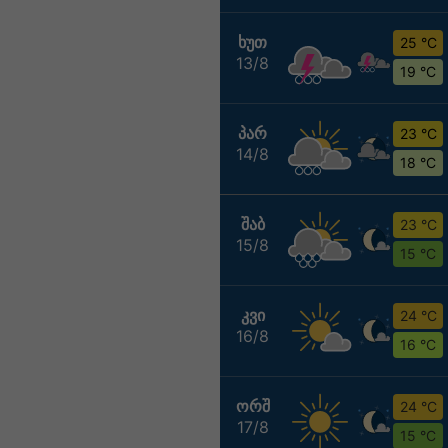
ᲮᲣᲗ
25 °C
13/8
19 °C
ᲞᲐᲠ
23 °C
14/8
18 °C
ᲨᲐᲑ
23 °C
15/8
15 °C
ᲙᲕᲘ
24 °C
16/8
16 °C
ᲝᲠᲨ
24 °C
17/8
15 °C