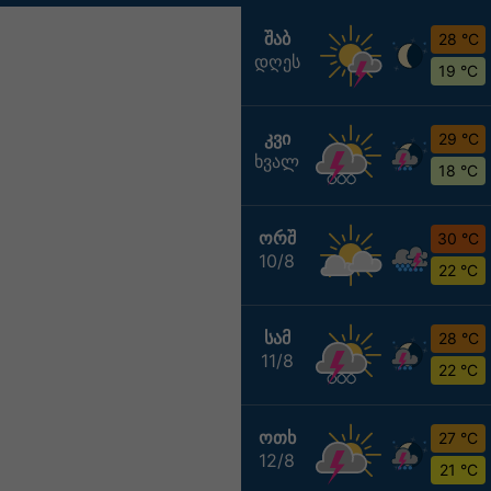
ᲨᲐᲑ
28 °C
დღეს
19 °C
ᲙᲕᲘ
29 °C
ხვალ
18 °C
ᲝᲠᲨ
30 °C
10/8
22 °C
ᲡᲐᲛ
28 °C
11/8
22 °C
ᲝᲗᲮ
27 °C
12/8
21 °C