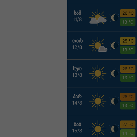
ᲡᲐᲛ
26 °C
11/8
13 °C
ᲝᲗᲮ
25 °C
12/8
13 °C
ᲮᲣᲗ
26 °C
13/8
13 °C
ᲞᲐᲠ
28 °C
14/8
13 °C
ᲨᲐᲑ
27 °C
15/8
14 °C