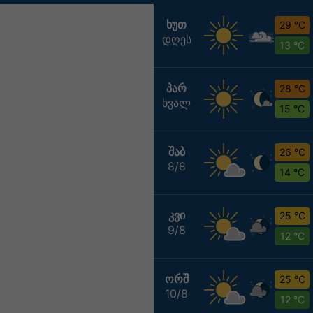
ᲮᲣᲗ
29 °C
დღეს
13 °C
ᲞᲐᲠ
28 °C
ხვალ
15 °C
ᲨᲐᲑ
26 °C
8/8
14 °C
ᲙᲕᲘ
25 °C
9/8
12 °C
ᲝᲠᲨ
25 °C
10/8
12 °C