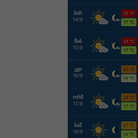
ᲞᲐᲠ
35 °C
14/8
17 °C
ᲨᲐᲑ
34 °C
15/8
17 °C
ᲙᲕᲘ
30 °C
16/8
19 °C
ᲝᲠᲨ
28 °C
17/8
17 °C
ᲡᲐᲛ
27 °C
18/8
16 °C