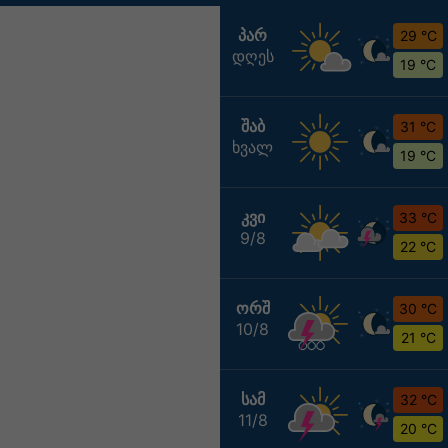
ᲞᲐᲠ
29 °C
დღეს
19 °C
ᲨᲐᲑ
31 °C
ხვალ
19 °C
ᲙᲕᲘ
33 °C
9/8
22 °C
ᲝᲠᲨ
30 °C
10/8
21 °C
ᲡᲐᲛ
32 °C
11/8
20 °C