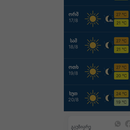
ᲝᲠᲨ
27 °C
17/8
21 °C
ᲡᲐᲛ
27 °C
18/8
21 °C
ᲝᲗᲮ
27 °C
19/8
20 °C
ᲮᲣᲗ
24 °C
20/8
19 °C
გაუზიარე