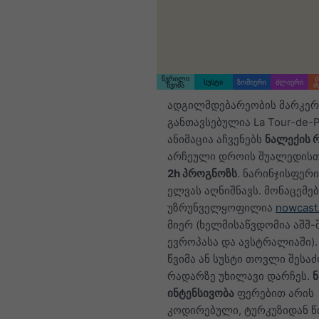
წვრილი
ძ
სუსტი
ზომიერი
ძლიერი
წვიმა
ძ
ადგილმდებარეობის მარკერ
განთავსებულია La Tour-de-Pe
ანიმაცია აჩვენებს
ნალექის 
არჩეული დროის შუალედისთვ
2h პროგნოზს
. ნარინჯისფერი
ელვას აღნიშნავს. მონაცემებ
უზრუნველყოფილია
nowcast
მიერ (ხელმისაწვდომია აშშ-შ
ევროპასა და ავსტრალიაში)
წვიმა ან სუსტი თოვლი შესა
რადარზე უხილავი დარჩეს.
ინტენსივობა
ფერებით არის
კოდირებული, ტურკუზიდან 