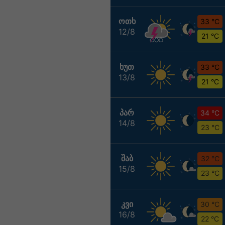
ᲝᲗᲮ
33 °C
12/8
21 °C
ᲮᲣᲗ
33 °C
13/8
21 °C
ᲞᲐᲠ
34 °C
14/8
23 °C
ᲨᲐᲑ
32 °C
15/8
23 °C
ᲙᲕᲘ
30 °C
16/8
22 °C