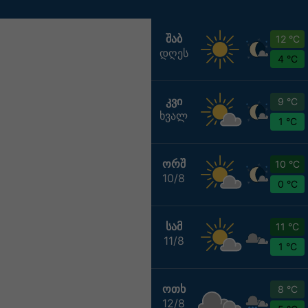
ᲨᲐᲑ
12 °C
დღეს
4 °C
ᲙᲕᲘ
9 °C
ხვალ
1 °C
ᲝᲠᲨ
10 °C
10/8
0 °C
ᲡᲐᲛ
11 °C
11/8
1 °C
ᲝᲗᲮ
8 °C
12/8