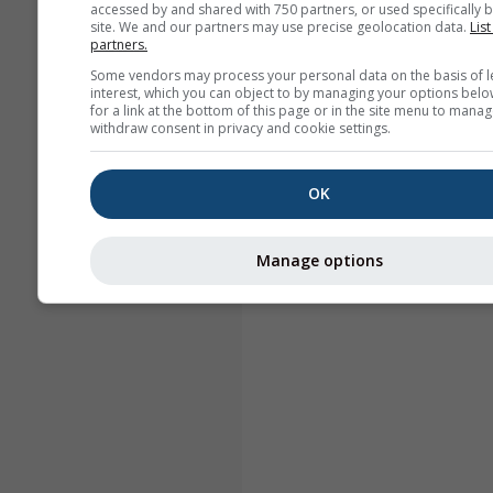
accessed by and shared with 750 partners, or used specifically b
site. We and our partners may use precise geolocation data.
List
partners.
Some vendors may process your personal data on the basis of l
interest, which you can object to by managing your options belo
for a link at the bottom of this page or in the site menu to manag
withdraw consent in privacy and cookie settings.
OK
Manage options