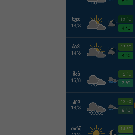
5 °C
ᲮᲣᲗ
10 °C
13/8
4 °C
ᲞᲐᲠ
12 °C
14/8
4 °C
ᲨᲐᲑ
12 °C
15/8
7 °C
ᲙᲕᲘ
12 °C
16/8
8 °C
ᲝᲠᲨ
14 °C
17/8