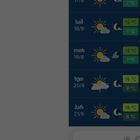
7 °C
ᲡᲐᲛ
15 °C
18/8
7 °C
ᲝᲗᲮ
15 °C
19/8
7 °C
ᲮᲣᲗ
16 °C
20/8
8 °C
ᲞᲐᲠ
16 °C
21/8
8 °C