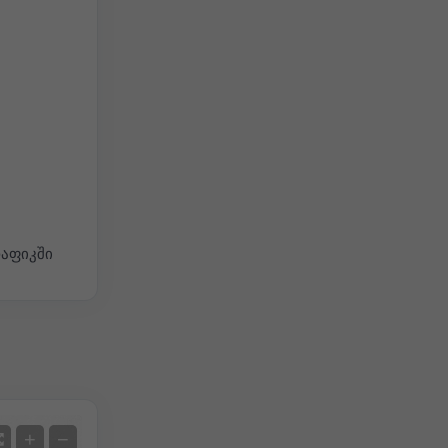
რაფიკში
სატელიტი
+
−