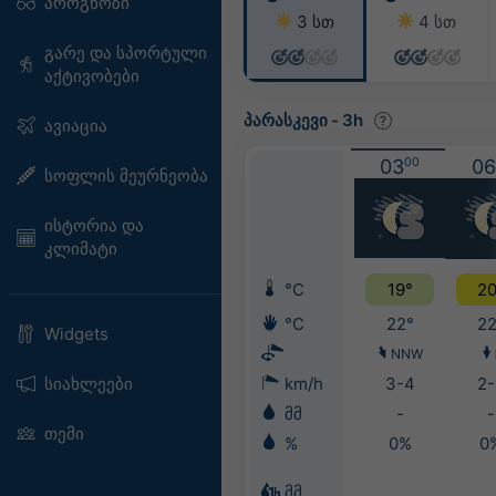
პროგნოზი
3 სთ
4 სთ
გარე და სპორტული
აქტივობები
პარასკევი
-
3h
ავიაცია
03
00
06
სოფლის მეურნეობა
ისტორია და
კლიმატი
°C
19°
20
°C
22°
22
Widgets
NNW
სიახლეები
km/h
3-4
2-
მმ
-
-
თემი
%
0%
0
მმ