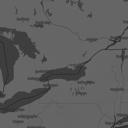
3h
6h
9h
1