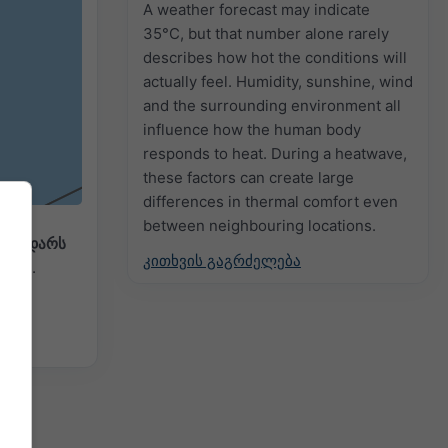
A weather forecast may indicate
35°C, but that number alone rarely
describes how hot the conditions will
actually feel. Humidity, sunshine, wind
and the surrounding environment all
2h
18h
24h
influence how the human body
responds to heat. During a heatwave,
these factors can create large
differences in thermal comfort even
between neighbouring locations.
ს რადარს
კითხვის გაგრძელება
ნავს.
 და
ექის