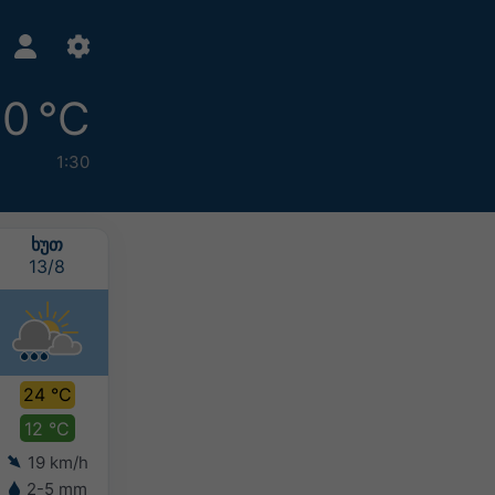
0 °C
1:30
ᲮᲣᲗ
ᲞᲐᲠ
ᲨᲐᲑ
ᲙᲕᲘ
13/8
14/8
15/8
16/8
24 °C
22 °C
23 °C
24 °C
12 °C
12 °C
12 °C
14 °C
19 km/h
12 km/h
7 km/h
4 km/h
2-5 mm
0-2 mm
-
-