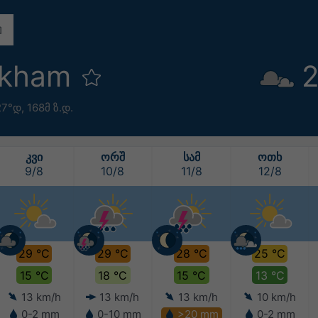
rkham
2
27°დ,
168მ ზ.დ.
ᲙᲕᲘ
ᲝᲠᲨ
ᲡᲐᲛ
ᲝᲗᲮ
9/8
10/8
11/8
12/8
29 °C
29 °C
28 °C
25 °C
15 °C
18 °C
15 °C
13 °C
13 km/h
13 km/h
13 km/h
10 km/h
0-2 mm
0-10 mm
>20 mm
0-2 mm