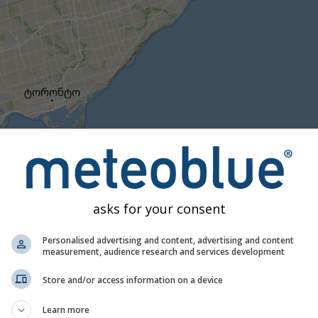
1h
3h
6h
9h
1
01:45
02:00
02:15
02:30
02:45
ზომიერი
ძლიერი
ძალიან ძლიერი
სეტყვა
განთავსებულია Markham-ზე. ეს ანიმაცია აჩვენებს
ნალექი
ვის, ასევე
2h პროგნოზს
. ნარინჯისფერი ჯვრები ელვას აღნიშ
asks for your consent
ილია
nowcast.de
-ის მიერ (ხელმისაწვდომია აშშ-ში, ევროპასა
ა ან სუსტი თოვლი შესაძლოა რადარზე უხილავი დარჩეს.
ნალ
Personalised advertising and content, advertising and content
კოდირებული, ტურკუზიდან წითლამდე.
measurement, audience research and services development
Store and/or access information on a device
ს პროგნოზი Markham-თვის
Learn more