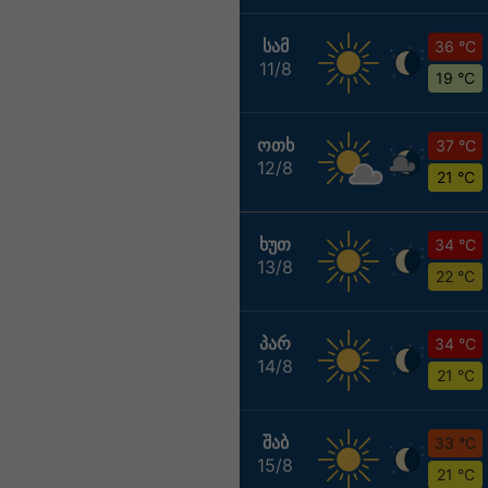
ᲡᲐᲛ
36 °C
11/8
19 °C
ᲝᲗᲮ
37 °C
12/8
21 °C
ᲮᲣᲗ
34 °C
13/8
22 °C
ᲞᲐᲠ
34 °C
14/8
21 °C
ᲨᲐᲑ
33 °C
15/8
21 °C