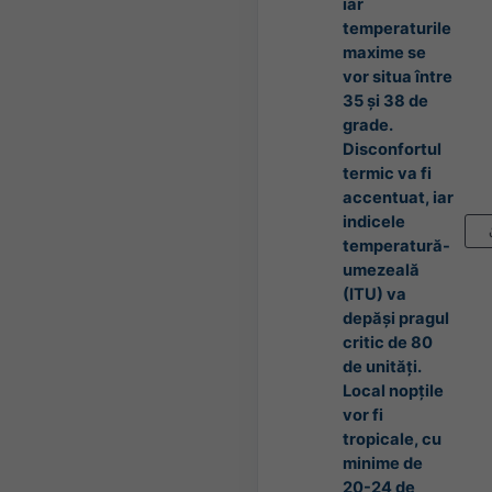
iar
temperaturile
maxime se
vor situa între
35 și 38 de
grade.
Disconfortul
termic va fi
accentuat, iar
indicele
temperatură-
umezeală
(ITU) va
depăși pragul
critic de 80
de unități.
Local nopțile
vor fi
tropicale, cu
minime de
20-24 de