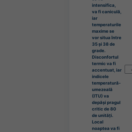
intensifica,
va fi caniculă,
iar
temperaturile
maxime se
vor situa între
35 și 38 de
grade.
Disconfortul
termic va fi
accentuat, iar
indicele
temperatură-
umezeală
(ITU) va
depăși pragul
critic de 80
de unități.
Local
noaptea va fi