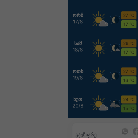
ᲝᲠᲨ
27 °C
17/8
17 °C
ᲡᲐᲛ
26 °C
18/8
17 °C
ᲝᲗᲮ
27 °C
19/8
16 °C
ᲮᲣᲗ
24 °C
20/8
15 °C
გაუზიარე