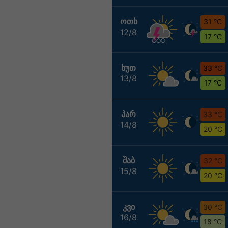
ᲝᲗᲮ
31 °C
12/8
17 °C
ᲮᲣᲗ
33 °C
13/8
17 °C
ᲞᲐᲠ
33 °C
14/8
20 °C
ᲨᲐᲑ
32 °C
15/8
20 °C
ᲙᲕᲘ
30 °C
16/8
18 °C