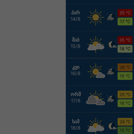
ᲞᲐᲠ
35 °C
14/8
17 °C
ᲨᲐᲑ
35 °C
15/8
18 °C
ᲙᲕᲘ
28 °C
16/8
16 °C
ᲝᲠᲨ
25 °C
17/8
16 °C
ᲡᲐᲛ
24 °C
18/8
15 °C