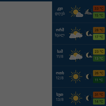
ᲙᲕᲘ
33 °C
დღეს
15 °C
ᲝᲠᲨ
28 °C
ხვალ
17 °C
ᲡᲐᲛ
23 °C
11/8
13 °C
ᲝᲗᲮ
26 °C
12/8
11 °C
ᲮᲣᲗ
31 °C
13/8
14 °C