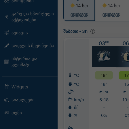
პროგნოზი
14 სთ
14 სთ
გარე და სპორტული
აქტივობები
შაბათი
-
3h
ავიაცია
03
00
06
სოფლის მეურნეობა
ისტორია და
კლიმატი
°C
18°
17
°C
18°
15
Widgets
ENE
E
სიახლეები
km/h
6-18
10-
მმ
-
-
თემი
%
0%
0