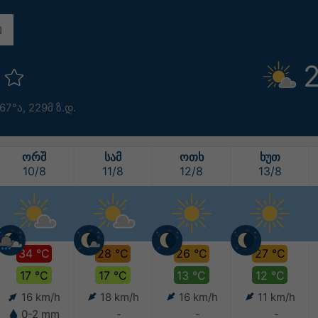
n
2
.67°ა,
229მ ზ.დ.
ᲝᲠᲨ
ᲡᲐᲛ
ᲝᲗᲮ
ᲮᲣᲗ
10/8
11/8
12/8
13/8
34 °C
28 °C
26 °C
27 °C
17 °C
17 °C
13 °C
12 °C
16 km/h
18 km/h
16 km/h
11 km/h
0-2 mm
-
-
-