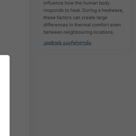
influence how the human body
responds to heat. During a heatwave,
these factors can create large
differences in thermal comfort even
between neighbouring locations.
კითხვის გაგრძელება