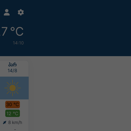
7 °C
14:10
ᲞᲐᲠ
ᲨᲐᲑ
ᲙᲕᲘ
ᲝᲠᲨ
14/8
15/8
16/8
17/8
30 °C
33 °C
32 °C
29 °C
12 °C
17 °C
19 °C
19 °C
8 km/h
10 km/h
7 km/h
6 km/h
-
-
-
-