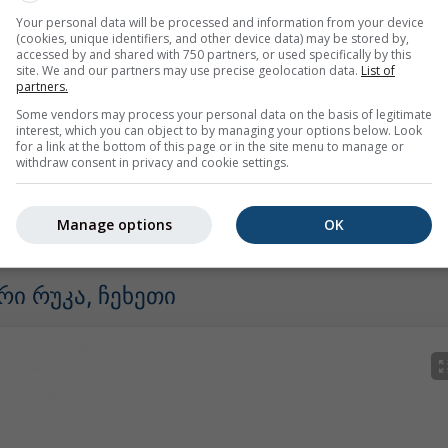
Your personal data will be processed and information from your device
(cookies, unique identifiers, and other device data) may be stored by,
accessed by and shared with 750 partners, or used specifically by this
site. We and our partners may use precise geolocation data.
List of
partners.
Some vendors may process your personal data on the basis of legitimate
interest, which you can object to by managing your options below. Look
for a link at the bottom of this page or in the site menu to manage or
withdraw consent in privacy and cookie settings.
მა Zlín-თვის ყველა ამინდის ინფორმაციას 3 მარტივ გრაფიკ
Manage options
OK
ი რუკა, ჩეხეთი