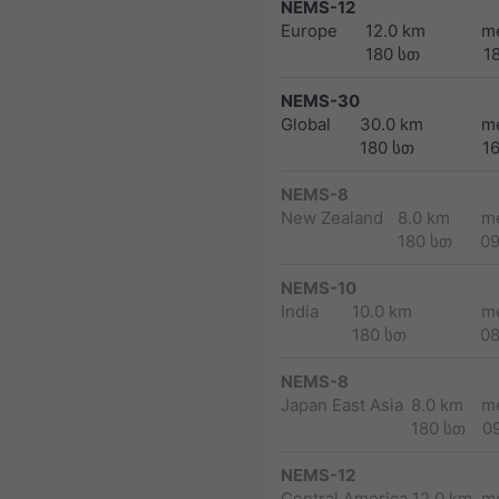
NEMS-12
Europe
12.0 km
m
180 სთ
1
NEMS-30
Global
30.0 km
m
180 სთ
1
NEMS-8
New Zealand
8.0 km
m
180 სთ
0
NEMS-10
India
10.0 km
m
180 სთ
0
NEMS-8
Japan East Asia
8.0 km
m
180 სთ
0
NEMS-12
Central America
12.0 km
m