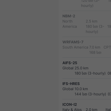
120 სთ (3-
1
hourly)
NBM-2
North
2.5 km
America
180 სთ (3-
1
hourly)
WRFAMS-7
South America
7.0 km
CPT
168 სთ
AIFS-25
Global
25.0 km
180 სთ (3-hourly)
0
IFS-HRES
Global
10.0 km
144 სთ (3-hourly)
0
ICON-I2
Italy & Alps
2.0 km
Ita