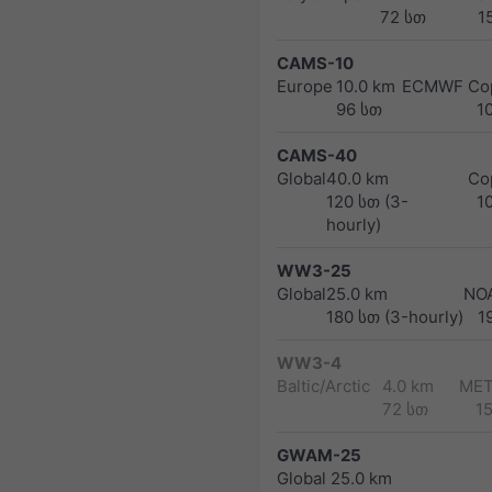
72 სთ
1
CAMS-10
Europe
10.0 km
ECMWF Cop
96 სთ
1
CAMS-40
Global
40.0 km
Co
120 სთ (3-
1
hourly)
WW3-25
Global
25.0 km
NO
180 სთ (3-hourly)
1
WW3-4
Baltic/Arctic
4.0 km
MET
72 სთ
1
GWAM-25
Global
25.0 km