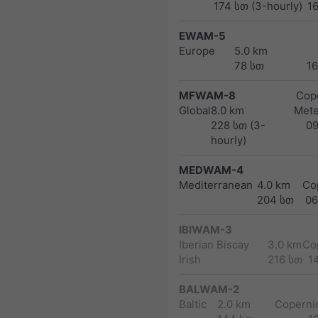
174 სთ (3-hourly)
1
EWAM-5
Europe
5.0 km
78 სთ
1
MFWAM-8
Cope
Global
8.0 km
Met
228 სთ (3-
0
hourly)
MEDWAM-4
Mediterranean
4.0 km
Co
204 სთ
06
IBIWAM-3
Iberian Biscay
3.0 km
Co
Irish
216 სთ
1
BALWAM-2
Baltic
2.0 km
Copernic