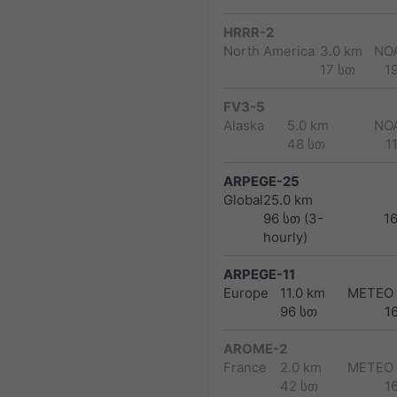
HRRR-2
North America
3.0 km
NO
17 სთ
1
FV3-5
Alaska
5.0 km
NO
48 სთ
1
ARPEGE-25
Global
25.0 km
96 სთ (3-
1
hourly)
ARPEGE-11
Europe
11.0 km
METEO
96 სთ
1
AROME-2
France
2.0 km
METEO
42 სთ
1