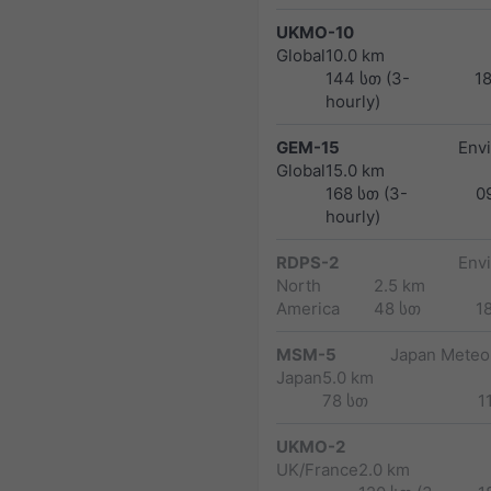
UKMO-10
Global
10.0 km
144 სთ (3-
1
hourly)
GEM-15
Env
Global
15.0 km
168 სთ (3-
0
hourly)
RDPS-2
Env
North
2.5 km
America
48 სთ
1
MSM-5
Japan Meteor
Japan
5.0 km
78 სთ
1
UKMO-2
UK/France
2.0 km