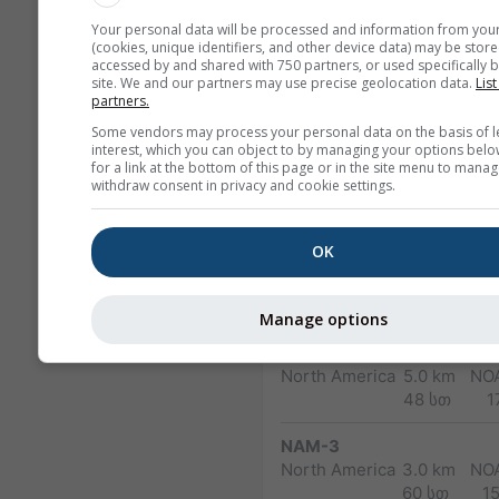
and Alps
48 სთ
1
Your personal data will be processed and information from you
(cookies, unique identifiers, and other device data) may be store
HARMN-5
accessed by and shared with 750 partners, or used specifically b
Central Europe
5.0 km
site. We and our partners may use precise geolocation data.
List
60 სთ
1
partners.
Some vendors may process your personal data on the basis of l
GFS-40
interest, which you can object to by managing your options belo
Global
40.0 km
NO
for a link at the bottom of this page or in the site menu to manag
withdraw consent in privacy and cookie settings.
180 სთ (3-hourly)
1
NAM-12
OK
North
12.0 km
America
84 სთ (3-
1
hourly)
Manage options
NAM-5
North America
5.0 km
NO
48 სთ
1
NAM-3
North America
3.0 km
NO
60 სთ
1