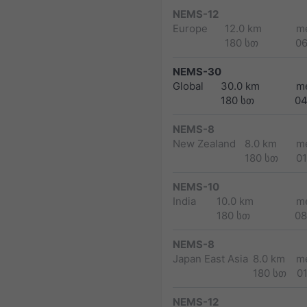
NEMS-12
Europe
12.0 km
m
180 სთ
0
NEMS-30
Global
30.0 km
m
180 სთ
04
NEMS-8
New Zealand
8.0 km
m
180 სთ
0
NEMS-10
India
10.0 km
m
180 სთ
08
NEMS-8
Japan East Asia
8.0 km
m
180 სთ
0
NEMS-12