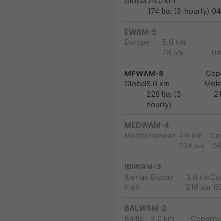
Global
25.0 km
174 სთ (3-hourly)
04
EWAM-5
Europe
5.0 km
78 სთ
04
MFWAM-8
Cope
Global
8.0 km
Met
228 სთ (3-
2
hourly)
MEDWAM-4
Mediterranean
4.0 km
Co
204 სთ
06
IBIWAM-3
Iberian Biscay
3.0 km
Co
Irish
216 სთ
0
BALWAM-2
Baltic
2.0 km
Copernic