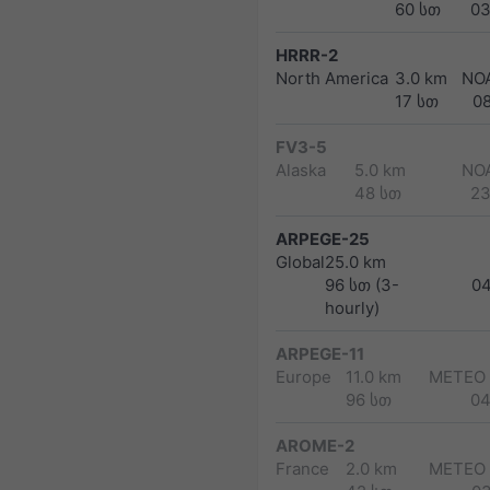
60 სთ
03
HRRR-2
North America
3.0 km
NO
17 სთ
0
FV3-5
Alaska
5.0 km
NO
48 სთ
23
ARPEGE-25
Global
25.0 km
96 სთ (3-
0
hourly)
ARPEGE-11
Europe
11.0 km
METEO
96 სთ
04
AROME-2
France
2.0 km
METEO