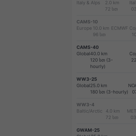
Italy & Alps
2.0 km
Ita
72 სთ
0
CAMS-10
Europe
10.0 km
ECMWF Cop
96 სთ
1
CAMS-40
Global
40.0 km
Co
120 სთ (3-
2
hourly)
WW3-25
Global
25.0 km
NO
180 სთ (3-hourly)
0
WW3-4
Baltic/Arctic
4.0 km
MET
72 სთ
03
GWAM-25