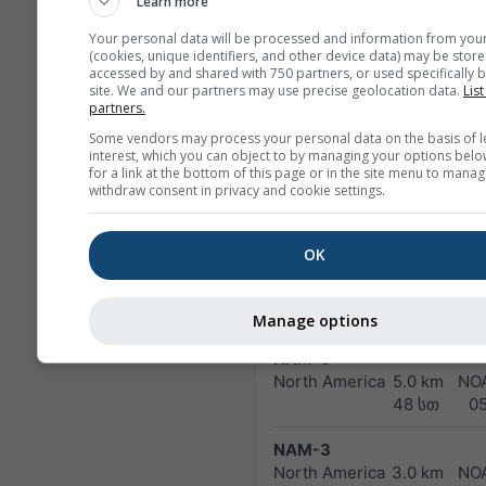
Learn more
and Alps
48 სთ
0
Your personal data will be processed and information from you
(cookies, unique identifiers, and other device data) may be store
HARMN-5
accessed by and shared with 750 partners, or used specifically b
Central Europe
5.0 km
site. We and our partners may use precise geolocation data.
List
60 სთ
0
partners.
Some vendors may process your personal data on the basis of l
GFS-40
interest, which you can object to by managing your options belo
for a link at the bottom of this page or in the site menu to manag
Global
40.0 km
NO
withdraw consent in privacy and cookie settings.
180 სთ (3-hourly)
04
NAM-12
OK
North
12.0 km
America
84 სთ (3-
hourly)
Manage options
NAM-5
North America
5.0 km
NO
48 სთ
0
NAM-3
North America
3.0 km
NO