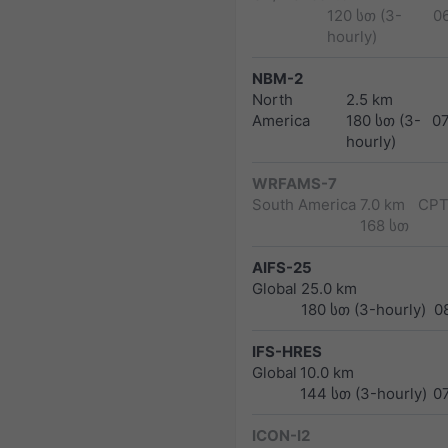
120 სთ (3-
0
hourly)
NBM-2
North
2.5 km
America
180 სთ (3-
0
hourly)
WRFAMS-7
South America
7.0 km
CPT
168 სთ
AIFS-25
Global
25.0 km
180 სთ (3-hourly)
0
IFS-HRES
Global
10.0 km
144 სთ (3-hourly)
0
ICON-I2