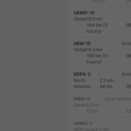
42 სთ
0
UKMO-10
Global
10.0 km
144 სთ (3-
0
hourly)
GEM-15
Env
Global
15.0 km
168 სთ (3-
0
hourly)
RDPS-2
Env
North
2.5 km
America
48 სთ
0
MSM-5
Japan Meteor
Japan
5.0 km
78 სთ
2
UKMO-2
UK/France
2.0 km