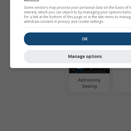
Some vendors may process your personal data on the basis of l
interest, which you can object to by managing your options belo
Mult
for a link at the bottom of this page or in the site menu to manag
withdraw consent in privacy and cookie settings.
Ens
სეზონური
OK
პროგნოზი
Manage options
The
Astronomy
Seeing