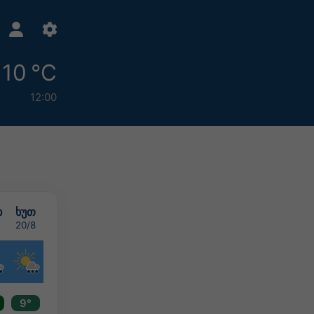
10 °C
12:00
ხ
ხუთ
20/8
9°