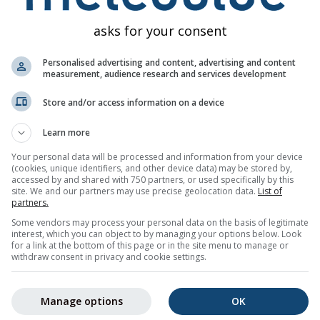
asks for your consent
Personalised advertising and content, advertising and content
measurement, audience research and services development
Store and/or access information on a device
70%
60%
50%
35%
65%
70%
75%
55%
55
Learn more
Your personal data will be processed and information from your device
 ჩამოტვირთვა
(cookies, unique identifiers, and other device data) may be stored by,
accessed by and shared with 750 partners, or used specifically by this
site. We and our partners may use precise geolocation data.
List of
partners.
ღიან ამინდის ტენდენციას
46.87°ჩ 10.05°ა
-ისთვის, ყოველდღ
Some vendors may process your personal data on the basis of legitimate
იმალური და მაქსიმალური ტემპერატურებით, ნალექის რაოდ
interest, which you can object to by managing your options below. Look
for a link at the bottom of this page or in the site menu to manage or
withdraw consent in privacy and cookie settings.
 გრაფიკზე ფერებით არის აღნიშნული. რაც უფრო ძლიერია
ი, მით უფრო გაურკვეველია პროგნოზი. სქელი ხაზი ყველაზე
Manage options
OK
ჩვენებს.