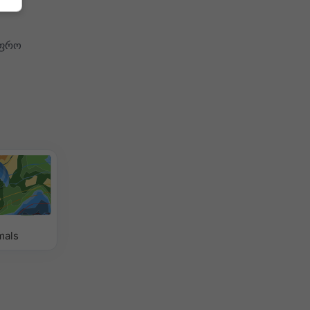
,
უფრო
mals