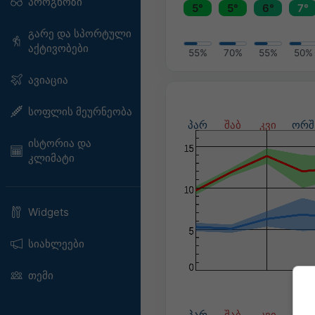
პროგნოზი
5°
5°
6°
7°
გარე და სპორტული
აქტივობები
55%
70%
55%
50%
ავიაცია
სოფლის მეურნეობა
პარ
შაბ
კვი
ორშ
ისტორია და
კლიმატი
Widgets
სიახლეები
თემი
პარ
შაბ
კვი
ორშ