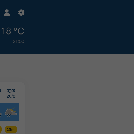
18 °C
21:00
ხ
ხუთ
20/8
25°