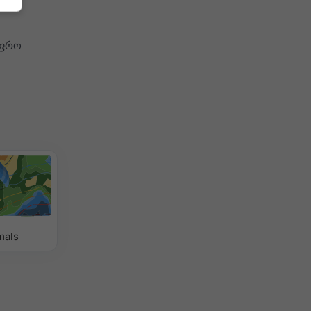
,
უფრო
mals