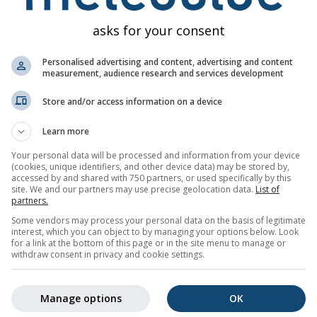
asks for your consent
Personalised advertising and content, advertising and content
measurement, audience research and services development
Store and/or access information on a device
80%
70%
50%
35%
55%
80%
85%
75%
75
Learn more
Your personal data will be processed and information from your device
 ჩამოტვირთვა
(cookies, unique identifiers, and other device data) may be stored by,
accessed by and shared with 750 partners, or used specifically by this
site. We and our partners may use precise geolocation data.
List of
partners.
ღიან ამინდის ტენდენციას
Matrei in Osttirol (ტიროლი, ავსტრია
Some vendors may process your personal data on the basis of legitimate
ოლოებით, მინიმალური და მაქსიმალური ტემპერატურებით, 
interest, which you can object to by managing your options below. Look
ით.
for a link at the bottom of this page or in the site menu to manage or
withdraw consent in privacy and cookie settings.
 გრაფიკზე ფერებით არის აღნიშნული. რაც უფრო ძლიერია
ი, მით უფრო გაურკვეველია პროგნოზი. სქელი ხაზი ყველაზე
Manage options
OK
ჩვენებს.