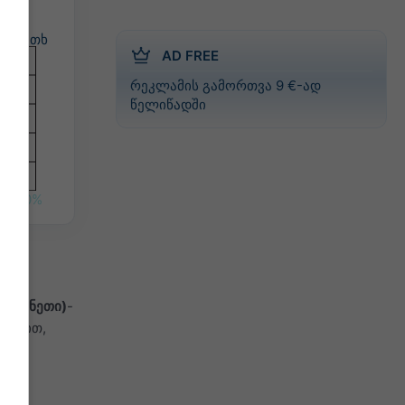
ოთხ
AD FREE
რეკლამის გამორთვა 9 €-ად
წელიწადში
0%
ესპანეთი)
-
რებით,