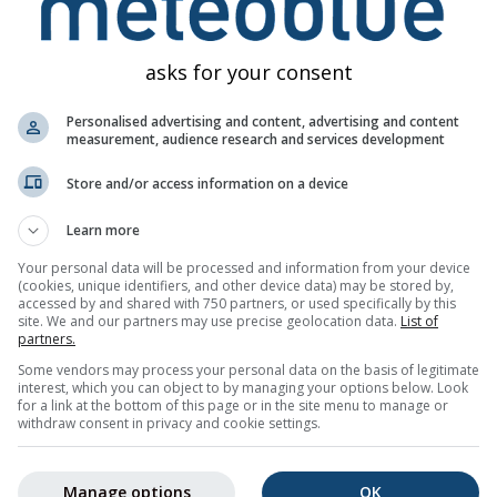
ნალექი (მმ) / ნალექის ალბათობა (%)
ორშ
სამ
ოთხ
ხუთ
პარ
შაბ
კვი
ორშ
სამ
asks for your consent
Personalised advertising and content, advertising and content
measurement, audience research and services development
Store and/or access information on a device
Learn more
0%
0%
0%
0%
0%
0%
0%
0%
5%
Your personal data will be processed and information from your device
(cookies, unique identifiers, and other device data) may be stored by,
accessed by and shared with 750 partners, or used specifically by this
 ჩამოტვირთვა
site. We and our partners may use precise geolocation data.
List of
partners.
Some vendors may process your personal data on the basis of legitimate
ღიან ამინდის ტენდენციას
Palazuelo-Empalme (ესტრემადურა, 
interest, which you can object to by managing your options below. Look
დის სიმბოლოებით, მინიმალური და მაქსიმალური ტემპერატუ
for a link at the bottom of this page or in the site menu to manage or
withdraw consent in privacy and cookie settings.
ალბათობით.
 გრაფიკზე ფერებით არის აღნიშნული. რაც უფრო ძლიერია
ი, მით უფრო გაურკვეველია პროგნოზი. სქელი ხაზი ყველაზე
Manage options
OK