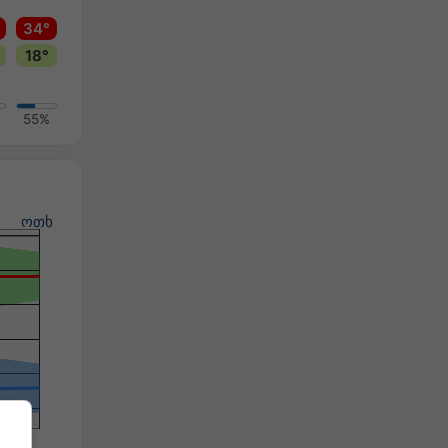
34°
18°
55%
ოთხ