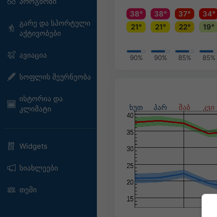
პროგნოზი
38°
38°
37°
34°
გარე და სპორტული
21°
21°
22°
19°
აქტივობები
ავიაცია
90%
90%
85%
85%
სოფლის მეურნეობა
ისტორია და
ხუთ
პარ
შაბ
კვი
კლიმატი
Widgets
სიახლეები
თემი