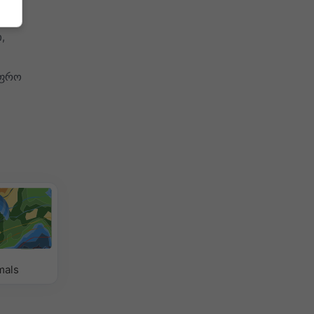
,
უფრო
mals