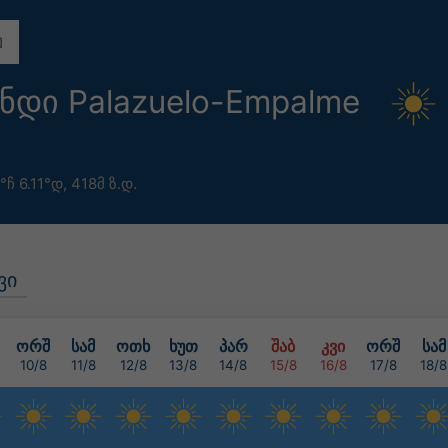
ნდი Palazuelo-Empalme
°ჩ 6.11°დ,
418მ ზ.დ.
ვი
ორშ
სამ
ოთხ
ხუთ
პარ
შაბ
კვი
ორშ
სამ
10/8
11/8
12/8
13/8
14/8
15/8
16/8
17/8
18/8