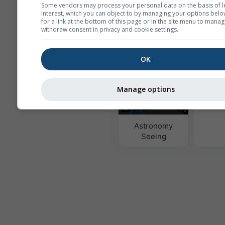
Some vendors may process your personal data on the basis of l
interest, which you can object to by managing your options belo
Mult
for a link at the bottom of this page or in the site menu to manag
Ens
withdraw consent in privacy and cookie settings.
სეზონური
OK
პროგნოზი
Manage options
The
Astronomy
Seeing