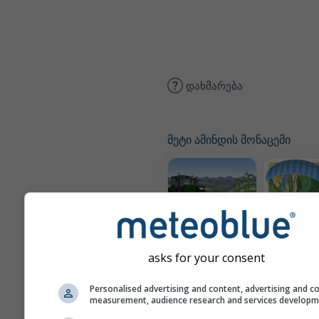
დახმარება
მეტი ამინდის მონაცემი
Meteogram
Ther
AGRO
asks for your consent
Personalised advertising and content, advertising and c
measurement, audience research and services develop