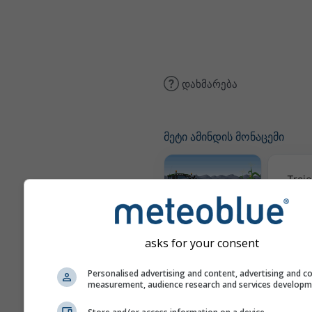
დახმარება
მეტი ამინდის მონაცემი
Traje
Meteogram
AGRO
asks for your consent
Personalised advertising and content, advertising and c
measurement, audience research and services develop
ქარი