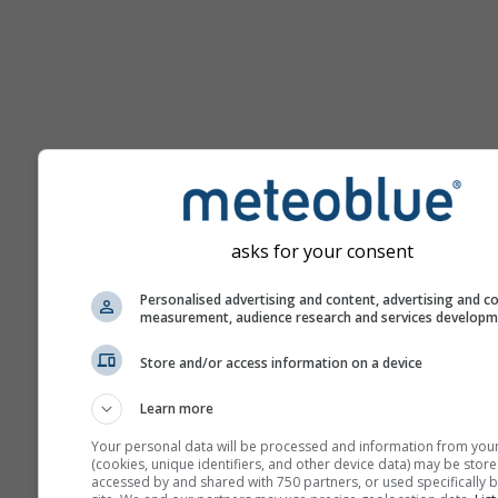
დახმარება
asks for your consent
Personalised advertising and content, advertising and c
მეტი ამინდის მონაცემი
measurement, audience research and services develop
Store and/or access information on a device
Ast
Se
Learn more
მეტეოგრამები
Your personal data will be processed and information from you
(cookies, unique identifiers, and other device data) may be store
accessed by and shared with 750 partners, or used specifically b