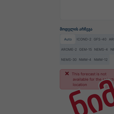
მოდელის არჩევა
Auto
ICOND-2
GFS-40
AR
AROME-2
GEM-15
NEMS-4
N
NEMS-30
NMM-4
NMM-12
ნი
This forecast is not
available for the selec
location