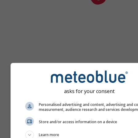
asks for your consent
დახმარება
Personalised advertising and content, advertising and c
measurement, audience research and services develop
მეტი ამინდის მონაცემი
Store and/or access information on a device
Learn more