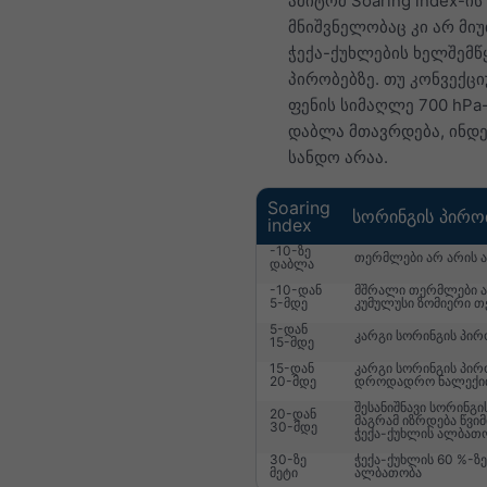
ამიტომ Soaring index-ი
მნიშვნელობაც კი არ მი
ჭექა-ქუხლების ხელშემწ
პირობებზე. თუ კონვექც
ფენის სიმაღლე 700 hPa
დაბლა მთავრდება, ინდე
სანდო არაა.
Soaring
სორინგის პირო
index
-10-ზე
თერმლები არ არის ა
დაბლა
-10-დან
მშრალი თერმლები ან
5-მდე
კუმულუსი ზომიერი 
5-დან
კარგი სორინგის პირ
15-მდე
15-დან
კარგი სორინგის პირ
20-მდე
დროდადრო ნალექი
შესანიშნავი სორინგი
20-დან
მაგრამ იზრდება წვიმ
30-მდე
ჭექა-ქუხლის ალბათ
30-ზე
ჭექა-ქუხლის 60 %-ზე
მეტი
ალბათობა