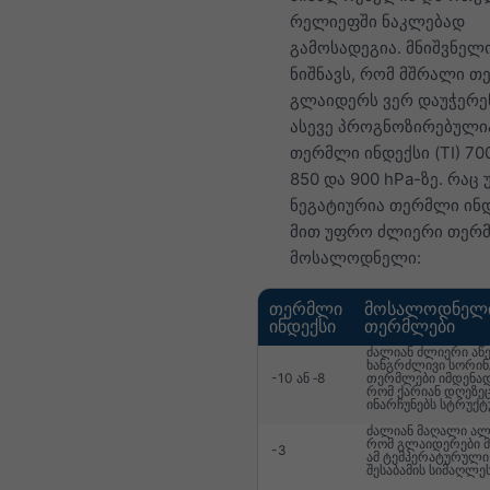
რელიეფში ნაკლებად
გამოსადეგია. მნიშვნელო
ნიშნავს, რომ მშრალი თ
გლაიდერს ვერ დაუჭერენ
ასევე პროგნოზირებული
თერმლი ინდექსი (TI) 700
850 და 900 hPa-ზე. რაც
ნეგატიურია თერმლი ინდ
მით უფრო ძლიერი თერ
მოსალოდნელი:
თერმლი
მოსალოდნელ
ინდექსი
თერმლები
ძალიან ძლიერი აწე
ხანგრძლივი სორინ
-10 ან ‑8
თერმლები იმდენად
რომ ქარიან დღეზე
ინარჩუნებს სტრუქტ
ძალიან მაღალი ალ
რომ გლაიდერები მ
-3
ამ ტემპერატურული 
შესაბამის სიმაღლეს