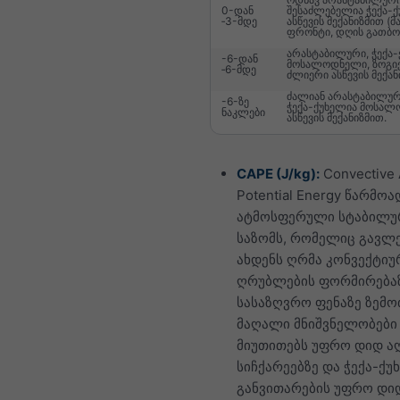
0-დან
შესაძლებელია ჭექა-
‑3-მდე
ასწევის მექანიზმით (მა
ფრონტი, დღის გათბობა
არასტაბილური, ჭექა
-6-დან
მოსალოდნელი, ზოგი
‑6-მდე
ძლიერი ასწევის მექან
ძალიან არასტაბილურ
-6-ზე
ჭექა-ქუხელია მოსა
ნაკლები
ასწევის მექანიზმით.
CAPE (J/kg):
Convective 
Potential Energy წარმოა
ატმოსფერული სტაბილუ
საზომს, რომელიც გავლ
ახდენს ღრმა კონვექტიუ
ღრუბლების ფორმირება
სასაზღვრო ფენაზე ზემო
მაღალი მნიშვნელობები
მიუთითებს უფრო დიდ ა
სიჩქარეებზე და ჭექა-ქუ
განვითარების უფრო დი