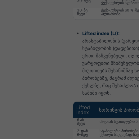
30-მდე
ჭექა-ქუხლის ალბათ
30-ზე
ჭექა-ქუხლის 60 %-ზე
მეტი
ალბათობა
Lifted index (LI):
არასტაბილობის (უარყოფ
სტაბილობის (დადებითი)
ერთი მაჩვენებელი. ძლი
უარყოფითი მნიშვნელობ
მიუთითებს შესანიშნავ ს
პირობებზე, მაგრამ ძლიე
ქუხლზე, რაც შესაძლოა 
საშიში იყოს.
Lifted
სორინგის პირობ
index
6 ან
ძალიან სტაბილური პ
მეტი
2-დან
სტაბილური პირობები.
6-მდე
ქუხილი ნაკლებად სა