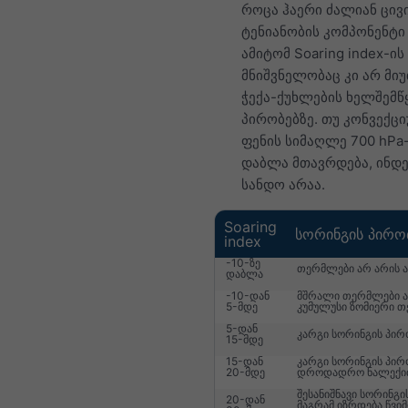
როცა ჰაერი ძალიან ცივი
ტენიანობის კომპონენტი 
ამიტომ Soaring index-ი
მნიშვნელობაც კი არ მი
ჭექა-ქუხლების ხელშემწ
პირობებზე. თუ კონვექც
ფენის სიმაღლე 700 hPa
დაბლა მთავრდება, ინდე
სანდო არაა.
Soaring
სორინგის პირო
index
-10-ზე
თერმლები არ არის ა
დაბლა
-10-დან
მშრალი თერმლები ან
5-მდე
კუმულუსი ზომიერი 
5-დან
კარგი სორინგის პირ
15-მდე
15-დან
კარგი სორინგის პირ
20-მდე
დროდადრო ნალექი
შესანიშნავი სორინგი
20-დან
მაგრამ იზრდება წვიმ