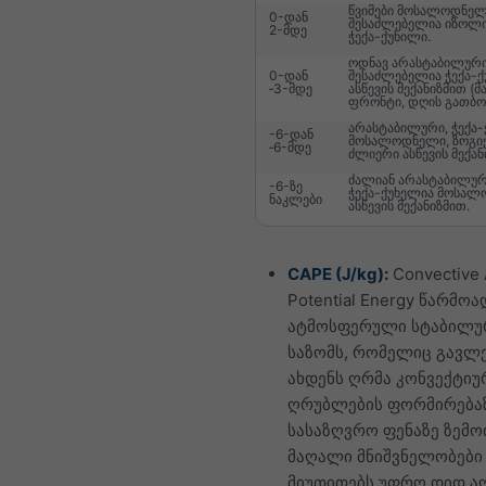
წვიმები მოსალოდნელ
0-დან
შესაძლებელია იზოლ
2-მდე
ჭექა-ქუხილი.
ოდნავ არასტაბილური
0-დან
შესაძლებელია ჭექა-
‑3-მდე
ასწევის მექანიზმით (მა
ფრონტი, დღის გათბობა
არასტაბილური, ჭექა
-6-დან
მოსალოდნელი, ზოგი
‑6-მდე
ძლიერი ასწევის მექან
ძალიან არასტაბილურ
-6-ზე
ჭექა-ქუხელია მოსა
ნაკლები
ასწევის მექანიზმით.
CAPE (J/kg):
Convective 
Potential Energy წარმოა
ატმოსფერული სტაბილუ
საზომს, რომელიც გავლ
ახდენს ღრმა კონვექტიუ
ღრუბლების ფორმირება
სასაზღვრო ფენაზე ზემო
მაღალი მნიშვნელობები
მიუთითებს უფრო დიდ ა