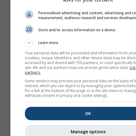
history+
Personalised advertising and content, advertising and c
measurement, audience research and services develop
ამინდი
Store and/or access information on a device
Learn more
სეზონური
Your personal data will be processed and information from you
პროგნოზი
(cookies, unique identifiers, and other device data) may be store
accessed by and shared with 750 partners, or used specifically b
site. We and our partners may use precise geolocation data.
List
partners.
Some vendors may process your personal data on the basis of l
interest, which you can object to by managing your options belo
for a link at the bottom of this page or in the site menu to manag
withdraw consent in privacy and cookie settings.
OK
Manage options