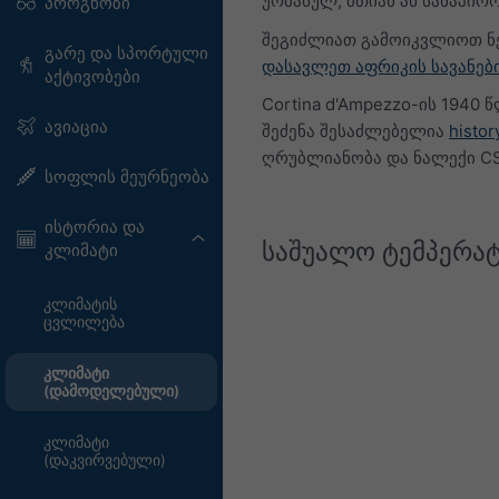
ურბანულ, მთიან ან სანაპირო
პროგნოზი
შეგიძლიათ გამოიკვლიოთ ნ
გარე და სპორტული
დასავლეთ აფრიკის სავანებ
აქტივობები
Cortina d'Ampezzo-ის 194
ავიაცია
შეძენა შესაძლებელია
histor
ღრუბლიანობა და ნალექი CS
სოფლის მეურნეობა
ისტორია და
საშუალო ტემპერატ
კლიმატი
კლიმატის
ცვლილება
კლიმატი
(დამოდელებული)
კლიმატი
(დაკვირვებული)