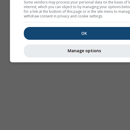
Some vendors may process your personal data on the basis of l
interest, which you can object to by managing your options belo
for a link at the bottom of this page or in the site menu to manag
withdraw consent in privacy and cookie settings.
OK
Manage options