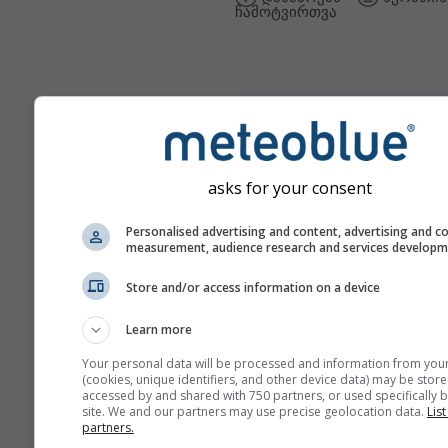
ჩამოტვირთვა
climate+
შეისწავლეთ ჩვენი კლიმატ
რისკების შეფასების ხელს
asks for your consent
Try it for Basel
Personalised advertising and content, advertising and c
measurement, audience research and services develop
Store and/or access information on a device
Learn more
Your personal data will be processed and information from you
(cookies, unique identifiers, and other device data) may be store
accessed by and shared with 750 partners, or used specifically b
site. We and our partners may use precise geolocation data.
List
partners.