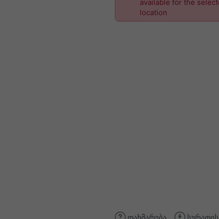
available for the selec
location
დახმარება
სურათის