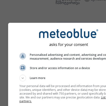
ჩამოტვირთვა
climate+
შეისწავლეთ ჩვენი კლიმატ
რისკების შეფასების ხელს
asks for your consent
Try it for Basel
Personalised advertising and content, advertising and c
measurement, audience research and services develop
Store and/or access information on a device
Learn more
Your personal data will be processed and information from you
(cookies, unique identifiers, and other device data) may be store
accessed by and shared with 750 partners, or used specifically b
site. We and our partners may use precise geolocation data.
List
partners.