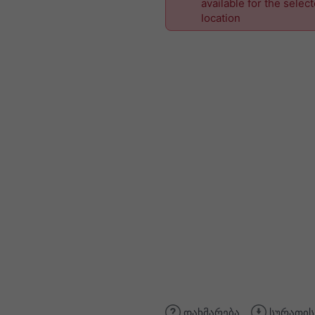
available for the selec
location
დახმარება
სურათის