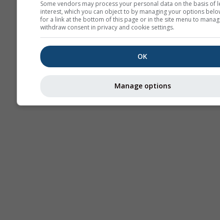
Some vendors may process your personal data on the basis of l
interest, which you can object to by managing your options belo
for a link at the bottom of this page or in the site menu to manag
withdraw consent in privacy and cookie settings.
OK
Manage options