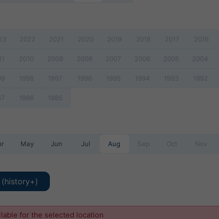
23
2022
2021
2020
2019
2018
2017
2016
11
2010
2009
2008
2007
2006
2005
2004
99
1998
1997
1996
1995
1994
1993
1992
87
1986
1985
pr
May
Jun
Jul
Aug
Sep
Oct
Nov
(history+)
ilable for the selected location