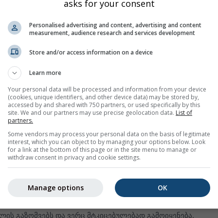
asks for your consent
ი
უზრუნველყოფს წარსული ამინდის სიმულაციებზე ხელმისა
Personalised advertising and content, advertising and content
measurement, audience research and services development
ისთვის. შეგიძლიათ ნახოთ გუშინდელი ამინდის ინფორმაცი
რია. ამინდის არქივის დიაგრამები დაყოფილია 3 გრაფიკად
Store and/or access information on a device
ის ფარდობითი ტენიანობა საათობრივი ინტერვალებით
Learn more
ფონი) და მოწმენდილი ცა (ღია ცისფერი ფონი). რაც უფრო მ
Your personal data will be processed and information from your device
 უფრო სქელია ღრუბლის საფარი
(cookies, unique identifiers, and other device data) may be stored by,
accessed by and shared with 750 partners, or used specifically by this
რთულება (გრადუსში
site. We and our partners may use precise geolocation data.
List of
partners.
ოთ შემდეგი:
Some vendors may process your personal data on the basis of legitimate
ენებს სიმულაციის მონაცემებს, არა გაზომილ მონაცემებს,
interest, which you can object to by managing your options below. Look
for a link at the bottom of this page or in the site menu to manage or
ისთვის.
withdraw consent in privacy and cookie settings.
 შედარებული ამინდის სადგურის გაზომვებთან (რადგანაც
ეტ ადგილზე გაზომვები არ არსებობს). მაღალი
Manage options
OK
 მქონე სიმულაციის მონაცემებს შეუძლიათ შეცვალონ გაზომ
ის ან მონაცემებისთვის, სადაც პროგნოზირებულობა დაბალი
ლის გაზომვებს და ვერც მტკიცებულებად გამოიყენება.