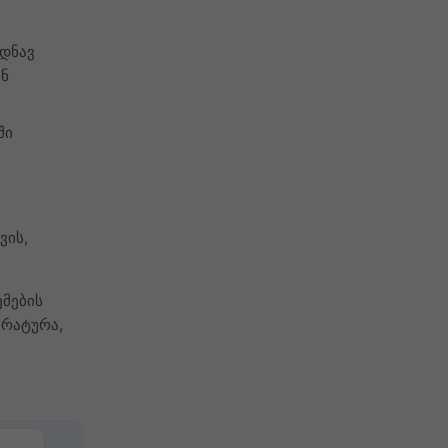
ოდნავ
ენ
ში
ვის,
მების
ერატურა,