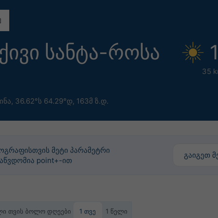
ქივი სანტა-როსა
35 k
ინა
,
36.62°ს 64.29°დ,
163მ ზ.დ.
ეოგრაფისთვის მეტი პარამეტრი
გაიგეთ მ
აწვდომია point+-ით
ული თვის ბოლო დღეები
1 თვე
1 წელი