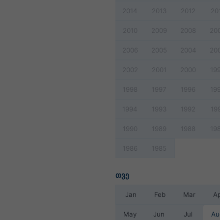
2014
2013
2012
20
2010
2009
2008
20
2006
2005
2004
20
2002
2001
2000
19
1998
1997
1996
19
1994
1993
1992
19
1990
1989
1988
19
1986
1985
თვე
Jan
Feb
Mar
A
May
Jun
Jul
Au