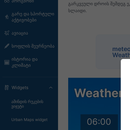
პროგნოზი
გარკვეული დროის შემდეგ ე
სლაიდი.
გარე და სპორტული
აქტივობები
ავიაცია
სოფლის მეურნეობა
meteo
Weath
ისტორია და
კლიმატი
Widgets
ამინდის რუკების
ვიჯეტი
Urban Maps widget