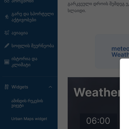
პროგნოზი
გარკვეული დროის შემდეგ ე
სლაიდი.
გარე და სპორტული
აქტივობები
ავიაცია
სოფლის მეურნეობა
meteo
Weath
ისტორია და
კლიმატი
Widgets
ამინდის რუკების
ვიჯეტი
Urban Maps widget