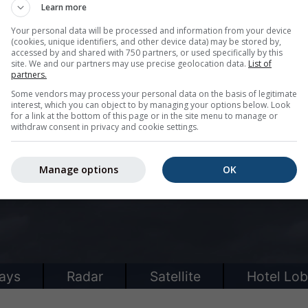
Learn more
Your personal data will be processed and information from your device
(cookies, unique identifiers, and other device data) may be stored by,
accessed by and shared with 750 partners, or used specifically by this
site. We and our partners may use precise geolocation data.
List of
partners.
Some vendors may process your personal data on the basis of legitimate
interest, which you can object to by managing your options below. Look
for a link at the bottom of this page or in the site menu to manage or
withdraw consent in privacy and cookie settings.
Manage options
OK