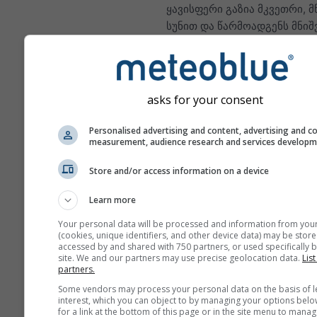
ყავისფერი გაზია მკვეთრი, 
სუნით და წარმოადგენს მნი
ატმოსფერულ დამაბინძურებ
აზოტის დიოქსიდის ძირითად
ფოსილური საწვავის, ანუ ქვა
ნავთობისა და გაზის წვაა. ქ
asks for your consent
NO₂-ის უმეტესი ნაწილი მოტ
ტრანსპორტის გამონაბოლქვ
Personalised advertising and content, advertising and c
measurement, audience research and services develop
მოდის. აზოტის დიოქსიდი
მნიშვნელოვანი დამაბინძურ
Store and/or access information on a device
რადგან ის ოზონის წარმოქმნ
ხელს, რაც ადამიანის ჯანმ
Learn more
სერიოზულ გავლენას ახდენს
Your personal data will be processed and information from you
(cookies, unique identifiers, and other device data) may be store
NO₂ აანთებს ფილტვების
accessed by and shared with 750 partners, or used specifically b
ლორწოვან გარსს და შე
site. We and our partners may use precise geolocation data.
List
partners.
შეამციროს ფილტვის
ინფექციების მიმართ იმ
Some vendors may process your personal data on the basis of l
interest, which you can object to by managing your options belo
NO₂ იწვევს ისეთ პრობლე
for a link at the bottom of this page or in the site menu to manag