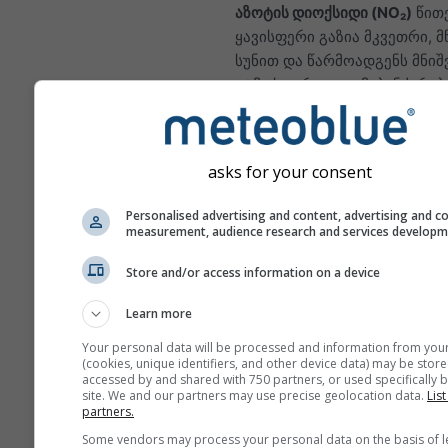
აზოტის დიოქსიდი (NO₂)
წით
ყავისფერი გაზია მკვეთრი, 
სუნით და წარმოადგენს მნი
ატმოსფერულ დამაბინძურებ
აზოტის დიოქსიდის ძირითად
ფოსილური საწვავის, ანუ ქვა
ნავთობისა და გაზის წვაა. ქ
asks for your consent
NO₂-ის უმეტესი ნაწილი მოტ
ტრანსპორტის გამონაბოლქვ
Personalised advertising and content, advertising and c
მოდის. აზოტის დიოქსიდი
measurement, audience research and services develop
მნიშვნელოვანი დამაბინძურ
Store and/or access information on a device
რადგან ის ოზონის წარმოქმნ
ხელს, რაც ადამიანის ჯანმ
Learn more
სერიოზულ გავლენას ახდენს
Your personal data will be processed and information from you
NO₂ აანთებს ფილტვების
(cookies, unique identifiers, and other device data) may be store
accessed by and shared with 750 partners, or used specifically b
ლორწოვან გარსს და შე
site. We and our partners may use precise geolocation data.
List
შეამციროს ფილტვის
partners.
ინფექციების მიმართ იმ
Some vendors may process your personal data on the basis of l