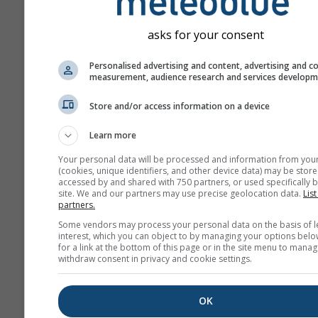
სულფატის ნაწილაკები.
SO₂-ზე მოკლევადიანმა
asks for your consent
ზემოქმედებამ შეიძლება
დააზიანოს ადამიანის სა
Personalised advertising and content, advertising and c
measurement, audience research and services develop
სისტემა და გაართულოს
სუნთქვა.
Store and/or access information on a device
SO₂ და სხვა გოგირდის 
Learn more
ხელს უწყობს მჟავე წვიმ
წარმოქმნას, რაც შეიძლ
Your personal data will be processed and information from you
(cookies, unique identifiers, and other device data) may be store
საზიანო იყოს მგრძნობი
accessed by and shared with 750 partners, or used specifically b
ეკოსისტემებისთვის.
site. We and our partners may use precise geolocation data.
List
partners.
ბავშვები, ხანდაზმულები
Some vendors may process your personal data on the basis of l
ასთმიანი ადამიანები
interest, which you can object to by managing your options belo
for a link at the bottom of this page or in the site menu to manag
განსაკუთრებით
withdraw consent in privacy and cookie settings.
მგრძნობიარეები არიან 
გავლენის მიმართ.
OK
აზოტის დიოქსიდი (NO₂)
წით