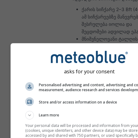
ქარის სიჩქარე 2–3 Bft (4
ამ სიჩქარეებზე მანევრე
შესრულება იოლია და
შეცდომები ადვილად ეპა
მნიშვნელოვანი ტალღის
სიმაღლე: 0–1 მ
იდეალური ნაოსნობის პირო
გამოცდილ მეზღვაურებისთვი
asks for your consent
ქარის სიჩქარე 4–5 Bft (1
ამ სიჩქარისას მანევრებს
Personalised advertising and content, advertising and c
measurement, audience research and services develop
ძალა და უკეთესი კოორ
ესაჭიროება, რათა ავი
Store and/or access information on a device
დაზიანებები და ტრავმებ
მნიშვნელოვანი ტალღის
Learn more
სიმაღლე: 1–2 მ; გარკვე
Your personal data will be processed and information from you
პირობებში ტალღები შე
(cookies, unique identifiers, and other device data) may be store
დაიმსხვრეს.
accessed by and shared with 750 partners, or used specifically b