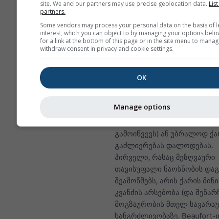
site. We and our partners may use precise geolocation data.
List
partners.
ქარი
Some vendors may process your personal data on the basis of l
ქარი იალქნიანი ნავის ძირი
interest, which you can object to by managing your options belo
მამოძრავებელი ძალაა, ამი
for a link at the bottom of this page or in the site menu to manag
withdraw consent in privacy and cookie settings.
მეზღვაური პირველ რიგში ს
მეტეოროლოგიურ პარამეტრ
აკვირდება.
OK
ძალიან სუსტი (ან საერთოდ 
არსებული) ქარი მეზღვაურებ
Manage options
აიძულებს ძრავის გამოყენებ
უსიამოვნო „მოტორბოუტინგს
გამოიწვევს) ან უბრალოდ ქა
გაძლიერებას დალოდებას.
პირველი, რასაც მეზღვაური
თავისუფალი ნაოსნობის დაგ
შეამოწმებს, არის ქარის მინი
კვანძის არსებობა (და შენარ
მოგზაურობის მთელ სავარა
ხანგრძლივობაზე. Beaufort-