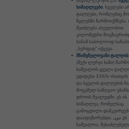
მწვანე-ლურჯია ე.წ.
სვე
სიმაღლეები
. სველები ა
ტალღები, რომლებიც შ
წყლებში წარმოიქმნება. 
შეიძლება ასეულობით
კილომეტრი მოგზაურობ
სანამ საბოლოოდ სანაპ
„სერფად“ იქცევა.
მნიშვნელოვანი ტალღი
(მუქი ლურჯი ხაზი) წარმ
საშუალოს ყველა ტალღ
უდიდესი 33%%-ისათვის 
და სველის ტალღების ჩ
მოცემულ საზღვაო უბანს
დროის შუალედში. ეს ის
სიმაღლეა, რომელსაც
გამოცდილი დამკვირვე
დააფიქსირებდა. چون ეს
საშუალოა, შესაძლებელ